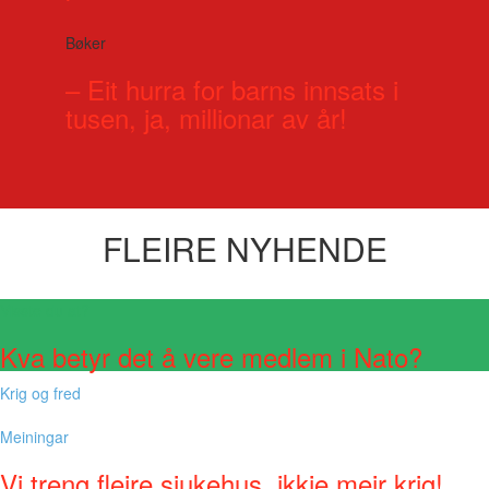
Bøker
– Eit hurra for barns innsats i
tusen, ja, millionar av år!
FLEIRE NYHENDE
Visste du at?
Kva betyr det å vere medlem i Nato?
Krig og fred
Meiningar
Vi treng fleire sjukehus, ikkje meir krig!