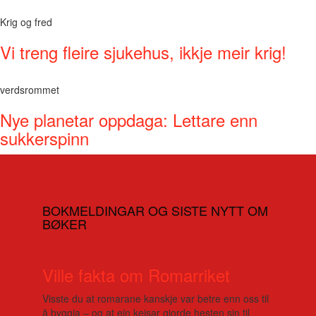
Krig og fred
Vi treng fleire sjukehus, ikkje meir krig!
verdsrommet
Nye planetar oppdaga: Lettare enn
sukkerspinn
BOKMELDINGAR OG SISTE NYTT OM
BØKER
Ville fakta om Romarriket
Visste du at romarane kanskje var betre enn oss til
å byggja – og at ein keisar gjorde hesten sin til