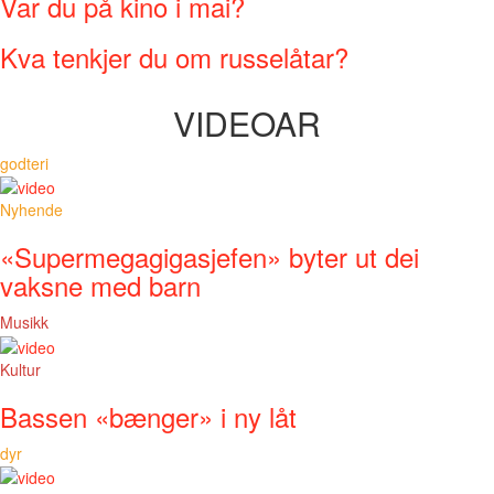
Var du på kino i mai?
Kva tenkjer du om russelåtar?
VIDEOAR
godteri
Nyhende
«Supermegagigasjefen» byter ut dei
vaksne med barn
Musikk
Kultur
Bassen «bænger» i ny låt
dyr