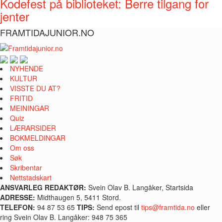
Kodefest på biblioteket: Berre tilgang for
jenter
FRAMTIDAJUNIOR.NO
NYHENDE
KULTUR
VISSTE DU AT?
FRITID
MEININGAR
Quiz
LÆRARSIDER
BOKMELDINGAR
Om oss
Søk
Skribentar
Nettstadskart
ANSVARLEG REDAKTØR:
Svein Olav B. Langåker, Startsida
ADRESSE:
Midthaugen 5, 5411 Stord.
TELEFON:
94 87 53 65
TIPS:
Send epost til
tips@framtida.no
eller
ring Svein Olav B. Langåker: 948 75 365