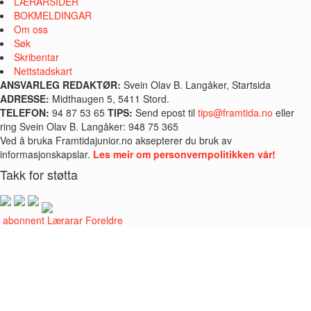
LÆRARSIDER
BOKMELDINGAR
Om oss
Søk
Skribentar
Nettstadskart
ANSVARLEG REDAKTØR:
Svein Olav B. Langåker, Startsida
ADRESSE:
Midthaugen 5, 5411 Stord.
TELEFON:
94 87 53 65
TIPS:
Send epost til
tips@framtida.no
eller
ring Svein Olav B. Langåker: 948 75 365
Ved å bruka Framtidajunior.no aksepterer du bruk av
informasjonskapslar.
Les meir om personvernpolitikken vår!
Takk for støtta
i abonnent
Lærarar
Foreldre