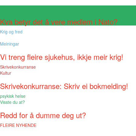
Visste du at?
Kva betyr det å vere medlem i Nato?
Krig og fred
Meiningar
Vi treng fleire sjukehus, ikkje meir krig!
Skrivekonkurranse
Kultur
Skrivekonkurranse: Skriv ei bokmelding!
psykisk helse
Visste du at?
Redd for å dumme deg ut?
FLEIRE NYHENDE