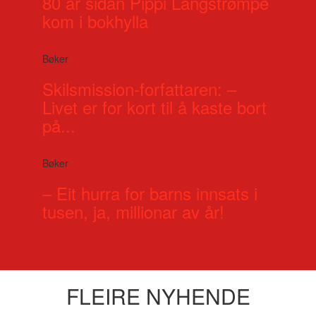
80 år sidan Pippi Langstrømpe
kom i bokhylla
Bøker
Skilsmission-forfattaren: –
Livet er for kort til å kaste bort
på...
Bøker
– Eit hurra for barns innsats i
tusen, ja, millionar av år!
FLEIRE NYHENDE