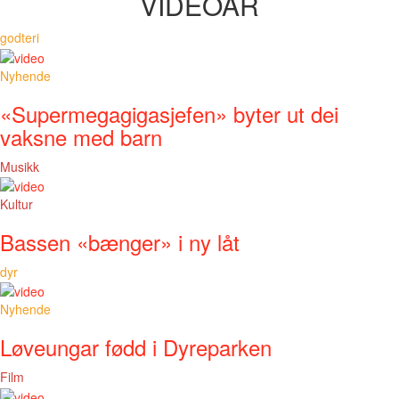
VIDEOAR
godteri
Nyhende
«Supermegagigasjefen» byter ut dei
vaksne med barn
Musikk
Kultur
Bassen «bænger» i ny låt
dyr
Nyhende
Løveungar fødd i Dyreparken
Film