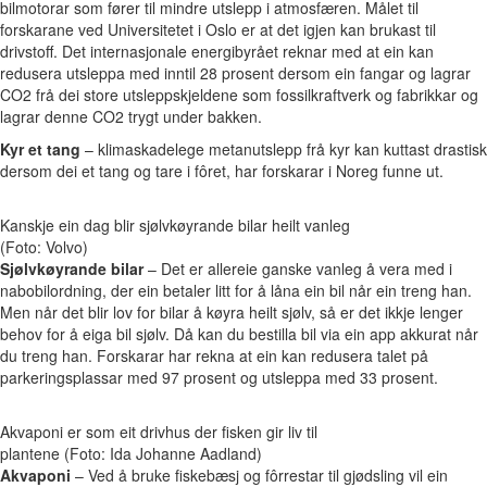
bilmotorar som fører til mindre utslepp i atmosfæren. Målet til
forskarane ved Universitetet i Oslo er at det igjen kan brukast til
drivstoff. Det internasjonale energibyrået reknar med at ein kan
redusera utsleppa med inntil 28 prosent dersom ein fangar og lagrar
CO2 frå dei store utsleppskjeldene som fossilkraftverk og fabrikkar og
lagrar denne CO2 trygt under bakken.
Kyr et tang
– klimaskadelege metanutslepp frå kyr kan kuttast drastisk
dersom dei et tang og tare i
fôret, har forskarar i Noreg funne ut.
Kanskje ein dag blir sjølvkøyrande bilar heilt vanleg
(Foto: Volvo)
Sjølvkøyrande bilar
– Det er allereie ganske vanleg å vera med i
nabobilordning, der ein betaler litt for å låna ein bil når ein treng han.
Men når det blir lov for bilar å køyra heilt sjølv, så er det ikkje lenger
behov for å eiga bil sjølv. Då kan du bestilla bil via ein app akkurat når
du treng han. Forskarar har rekna at ein kan redusera talet på
parkeringsplassar med 97 prosent og utsleppa med 33 prosent.
Akvaponi er som eit drivhus der fisken gir liv til
plantene (Foto: Ida Johanne Aadland)
Akvaponi
–
Ved å bruke fiskebæsj og
fô
rrestar til gjødsling vil ein