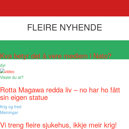
FLEIRE NYHENDE
Visste du at?
Kva betyr det å vere medlem i Nato?
dyr
Visste du at?
Rotta Magawa redda liv – no har ho fått
sin eigen statue
Krig og fred
Meiningar
Vi treng fleire sjukehus, ikkje meir krig!