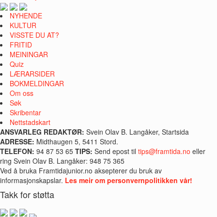
NYHENDE
KULTUR
VISSTE DU AT?
FRITID
MEININGAR
Quiz
LÆRARSIDER
BOKMELDINGAR
Om oss
Søk
Skribentar
Nettstadskart
ANSVARLEG REDAKTØR:
Svein Olav B. Langåker, Startsida
ADRESSE:
Midthaugen 5, 5411 Stord.
TELEFON:
94 87 53 65
TIPS:
Send epost til
tips@framtida.no
eller
ring Svein Olav B. Langåker: 948 75 365
Ved å bruka Framtidajunior.no aksepterer du bruk av
informasjonskapslar.
Les meir om personvernpolitikken vår!
Takk for støtta