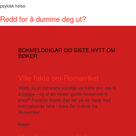
psykisk helse
Redd for å dumme deg ut?
BOKMELDINGAR OG SISTE NYTT OM
BØKER
Ville fakta om Romarriket
Visste du at romarane kanskje var betre enn oss til
å byggja – og at ein keisar gjorde hesten sin til
prest? Forfattar Martin Aas byr på ein haug med
overraskande fakta i boka
Det kuleste fra
Romerriket
.
Bøker