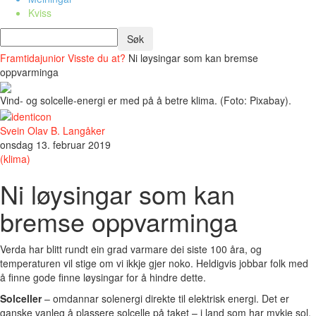
Kviss
Framtidajunior
Visste du at?
Ni løysingar som kan bremse
oppvarminga
Vind- og solcelle-energi er med på å betre klima. (Foto: Pixabay).
Svein Olav B. Langåker
onsdag 13. februar 2019
(klima)
Ni løysingar som kan
bremse oppvarminga
Verda har blitt rundt ein grad varmare dei siste 100 åra, og
temperaturen vil stige om vi ikkje gjer noko. Heldigvis jobbar folk med
å finne gode finne løysingar for å hindre dette.
Solceller
– omdannar solenergi direkte til elektrisk energi. Det er
ganske vanleg å plassere solcelle på taket – i land som har mykje sol.