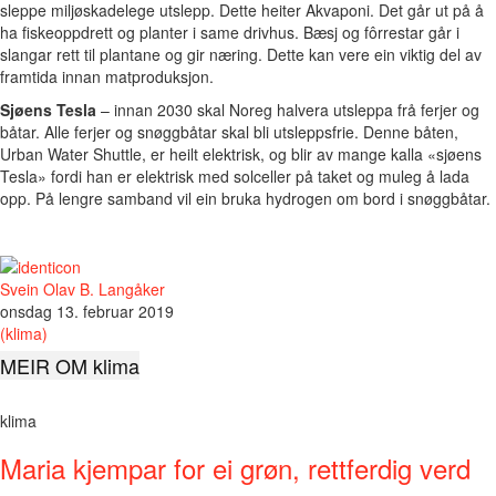
sleppe miljøskadelege utslepp. Dette heiter Akvaponi. Det går ut på å
ha fiskeoppdrett og planter i same drivhus. Bæsj og
fô
rrestar går i
slangar rett til plantane og gir næring. Dette kan vere ein viktig del av
framtida innan matproduksjon.
Sjøens Tesla
– innan 2030 skal Noreg halvera utsleppa frå ferjer og
båtar. Alle ferjer og snøggbåtar skal bli utsleppsfrie. Denne båten,
Urban Water Shuttle, er heilt elektrisk, og blir av mange kalla «sjøens
Tesla» fordi han er elektrisk med solceller på taket og muleg å lada
opp. På lengre samband vil ein bruka hydrogen om bord i snøggbåtar.
Svein Olav B. Langåker
onsdag 13. februar 2019
(klima)
MEIR OM klima
klima
Maria kjempar for ei grøn, rettferdig verd