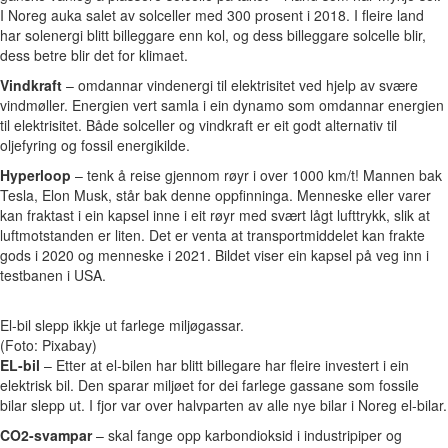
I Noreg auka salet av solceller med 300 prosent i 2018. I fleire land
har solenergi blitt billeggare enn kol, og dess billeggare solcelle blir,
dess betre blir det for klimaet.
Vindkraft
– omdannar vindenergi til elektrisitet ved hjelp av svære
vindmøller. Energien vert samla i ein dynamo som omdannar energien
til elektrisitet. Både solceller og vindkraft er eit godt alternativ til
oljefyring og fossil energikilde.
Hyperloop
– tenk å reise gjennom røyr i over 1000 km/t! Mannen bak
Tesla, Elon Musk, står bak denne oppfinninga. Menneske eller varer
kan fraktast i ein kapsel inne i eit røyr med svært lågt lufttrykk, slik at
luftmotstanden er liten. Det er venta at transportmiddelet kan frakte
gods i 2020 og menneske i 2021. Bildet viser ein kapsel på veg inn i
testbanen i USA.
El-bil slepp ikkje ut farlege miljøgassar.
(Foto: Pixabay)
EL-bil
– Etter at el-bilen har blitt billegare har fleire investert i ein
elektrisk bil. Den sparar miljøet for dei farlege gassane som fossile
bilar slepp ut. I fjor var over halvparten av alle nye bilar i Noreg el-bilar.
CO2
-svampar
– skal fange opp karbondioksid i industripiper og