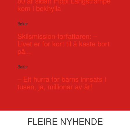
80 år sidan Pippi Langstrømpe
kom i bokhylla
Bøker
Skilsmission-forfattaren: –
Livet er for kort til å kaste bort
på...
Bøker
– Eit hurra for barns innsats i
tusen, ja, millionar av år!
FLEIRE NYHENDE