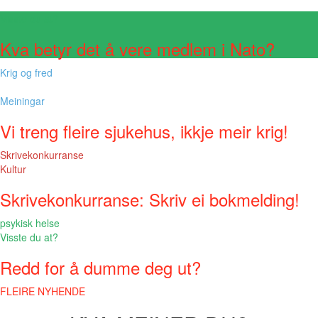
Visste du at?
Kva betyr det å vere medlem i Nato?
Krig og fred
Meiningar
Vi treng fleire sjukehus, ikkje meir krig!
Skrivekonkurranse
Kultur
Skrivekonkurranse: Skriv ei bokmelding!
psykisk helse
Visste du at?
Redd for å dumme deg ut?
FLEIRE NYHENDE