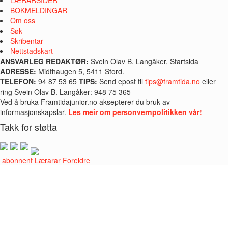
BOKMELDINGAR
Om oss
Søk
Skribentar
Nettstadskart
ANSVARLEG REDAKTØR:
Svein Olav B. Langåker, Startsida
ADRESSE:
Midthaugen 5, 5411 Stord.
TELEFON:
94 87 53 65
TIPS:
Send epost til
tips@framtida.no
eller
ring Svein Olav B. Langåker: 948 75 365
Ved å bruka Framtidajunior.no aksepterer du bruk av
informasjonskapslar.
Les meir om personvernpolitikken vår!
Takk for støtta
i abonnent
Lærarar
Foreldre