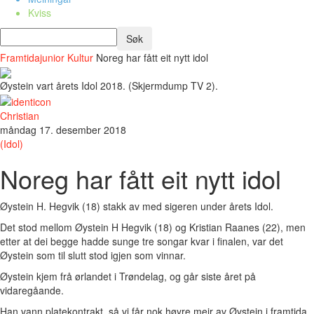
Kviss
Framtidajunior
Kultur
Noreg har fått eit nytt idol
Øystein vart årets Idol 2018. (Skjermdump TV 2).
Christian
måndag 17. desember 2018
(Idol)
Noreg har fått eit nytt idol
Øystein H. Hegvik (18) stakk av med sigeren under årets Idol.
Det stod mellom Øystein H Hegvik (18) og Kristian Raanes (22), men
etter at dei begge hadde sunge tre songar kvar i finalen, var det
Øystein som til slutt stod igjen som vinnar.
Øystein kjem frå ørlandet i Trøndelag, og går siste året på
vidaregåande.
Han vann platekontrakt, så vi får nok høyre meir av Øystein i framtida.