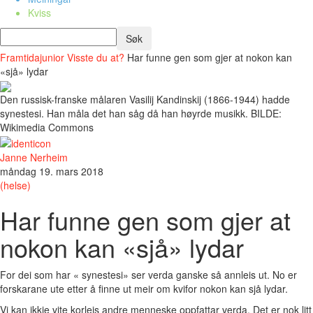
Kviss
Framtidajunior
Visste du at?
Har funne gen som gjer at nokon kan
«sjå» lydar
Den russisk-franske målaren Vasilij Kandinskij (1866-1944) hadde
synestesi. Han måla det han såg då han høyrde musikk. BILDE:
Wikimedia Commons
Janne Nerheim
måndag 19. mars 2018
(helse)
Har funne gen som gjer at
nokon kan «sjå» lydar
For dei som har « synestesi» ser verda ganske så annleis ut. No er
forskarane ute etter å finne ut meir om kvifor nokon kan sjå lydar.
Vi kan ikkje vite korleis andre menneske oppfattar verda. Det er nok litt