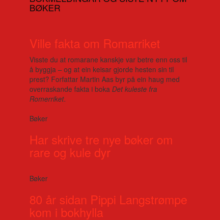
BØKER
Ville fakta om Romarriket
Visste du at romarane kanskje var betre enn oss til
å byggja – og at ein keisar gjorde hesten sin til
prest? Forfattar Martin Aas byr på ein haug med
overraskande fakta i boka
Det kuleste fra
Romerriket
.
Bøker
Har skrive tre nye bøker om
rare og kule dyr
Bøker
80 år sidan Pippi Langstrømpe
kom i bokhylla