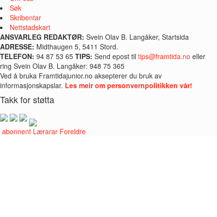
Søk
Skribentar
Nettstadskart
ANSVARLEG REDAKTØR:
Svein Olav B. Langåker, Startsida
ADRESSE:
Midthaugen 5, 5411 Stord.
TELEFON:
94 87 53 65
TIPS:
Send epost til
tips@framtida.no
eller
ring Svein Olav B. Langåker: 948 75 365
Ved å bruka Framtidajunior.no aksepterer du bruk av
informasjonskapslar.
Les meir om personvernpolitikken vår!
Takk for støtta
i abonnent
Lærarar
Foreldre