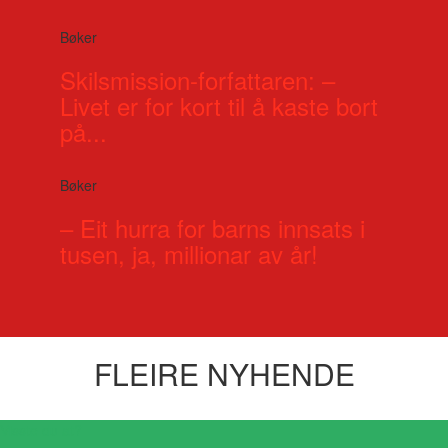
Bøker
Skilsmission-forfattaren: –
Livet er for kort til å kaste bort
på...
Bøker
– Eit hurra for barns innsats i
tusen, ja, millionar av år!
FLEIRE NYHENDE
Visste du at?