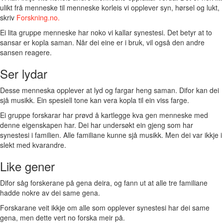
ulikt frå menneske til menneske korleis vi opplever syn, hørsel og lukt,
skriv
Forskning.no.
Ei lita gruppe menneske har noko vi kallar synestesi. Det betyr at to
sansar er kopla saman. Når dei eine er i bruk, vil også den andre
sansen reagere.
Ser lydar
Desse menneska opplever at lyd og fargar heng saman. Difor kan dei
sjå musikk. Ein spesiell tone kan vera kopla til ein viss farge.
Ei gruppe forskarar har prøvd å kartlegge kva gen menneske med
denne eigenskapen har. Dei har undersøkt ein gjeng som har
synestesi i familien. Alle familiane kunne sjå musikk. Men dei var ikkje i
slekt med kvarandre.
Like gener
Difor såg forskerane på gena deira, og fann ut at alle tre familiane
hadde nokre av dei same gena.
Forskarane veit ikkje om alle som opplever synestesi har dei same
gena, men dette vert no forska meir på.