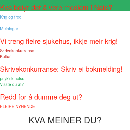
Kva betyr det å vere medlem i Nato?
Krig og fred
Meiningar
Vi treng fleire sjukehus, ikkje meir krig!
Skrivekonkurranse
Kultur
Skrivekonkurranse: Skriv ei bokmelding!
psykisk helse
Visste du at?
Redd for å dumme deg ut?
FLEIRE NYHENDE
KVA MEINER DU?