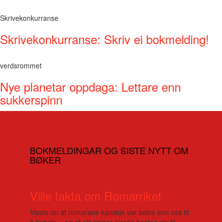
Skrivekonkurranse
Skrivekonkurranse: Skriv ei bokmelding!
verdsrommet
Nye planetar oppdaga: Lettare enn
sukkerspinn
BOKMELDINGAR OG SISTE NYTT OM
BØKER
Ville fakta om Romarriket
Visste du at romarane kanskje var betre enn oss til
å byggja – og at ein keisar gjorde hesten sin til