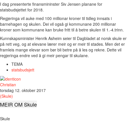
I dag presenterte finansmininster Siv Jensen planane for
statsbudsjettet for 2018.
Regjeringa vil auke med 100 millionar kroner til tidleg innsats i
barnehagen og skulen. Dei vil også gi kommunane 200 millionar
kroner som kommunane kan bruke fritt til å betre skulen til 1.-4.trinn.
Kunnskapsminister Henrik Asheim seier til Dagbladet at norsk skule er
på rett veg, og at elevane lærer meir og er meir til stades. Men det er
framleis mange elevar som bør bli betre på å les og rekne. Dette vil
regjeringa endre ved å gi meir pengar til skulane.
TEMA
statsbudsjett
Christian
torsdag 12. oktober 2017
(Skule)
MEIR OM Skule
Skule