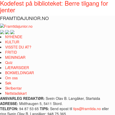
Kodefest på biblioteket: Berre tilgang for
jenter
FRAMTIDAJUNIOR.NO
NYHENDE
KULTUR
VISSTE DU AT?
FRITID
MEININGAR
Quiz
LÆRARSIDER
BOKMELDINGAR
Om oss
Søk
Skribentar
Nettstadskart
ANSVARLEG REDAKTØR:
Svein Olav B. Langåker, Startsida
ADRESSE:
Midthaugen 5, 5411 Stord.
TELEFON:
94 87 53 65
TIPS:
Send epost til
tips@framtida.no
eller
ring Svein Olav B. Langåker: 948 75 365