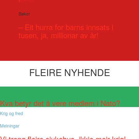
Bøker
– Eit hurra for barns innsats i
tusen, ja, millionar av år!
FLEIRE NYHENDE
Visste du at?
Kva betyr det å vere medlem i Nato?
Krig og fred
Meiningar
Vi treng fleire sjukehus, ikkje meir krig!