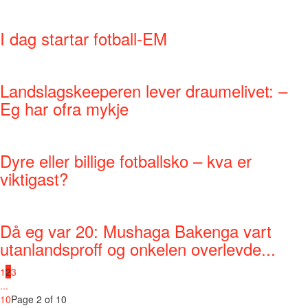
I dag startar fotball-EM
Landslagskeeperen lever draumelivet: –
Eg har ofra mykje
Dyre eller billige fotballsko – kva er
viktigast?
Då eg var 20: Mushaga Bakenga vart
utanlandsproff og onkelen overlevde...
1
2
3
...
10
Page 2 of 10