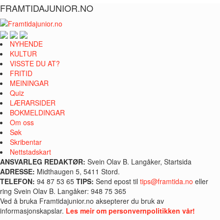
FRAMTIDAJUNIOR.NO
NYHENDE
KULTUR
VISSTE DU AT?
FRITID
MEININGAR
Quiz
LÆRARSIDER
BOKMELDINGAR
Om oss
Søk
Skribentar
Nettstadskart
ANSVARLEG REDAKTØR:
Svein Olav B. Langåker, Startsida
ADRESSE:
Midthaugen 5, 5411 Stord.
TELEFON:
94 87 53 65
TIPS:
Send epost til
tips@framtida.no
eller
ring Svein Olav B. Langåker: 948 75 365
Ved å bruka Framtidajunior.no aksepterer du bruk av
informasjonskapslar.
Les meir om personvernpolitikken vår!