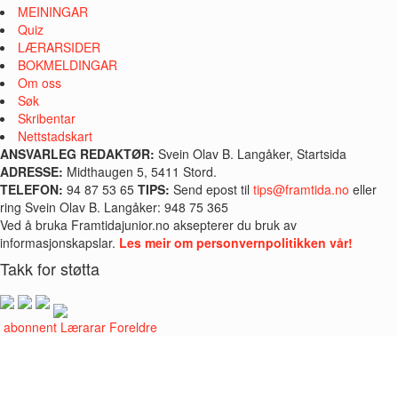
MEININGAR
Quiz
LÆRARSIDER
BOKMELDINGAR
Om oss
Søk
Skribentar
Nettstadskart
ANSVARLEG REDAKTØR:
Svein Olav B. Langåker, Startsida
ADRESSE:
Midthaugen 5, 5411 Stord.
TELEFON:
94 87 53 65
TIPS:
Send epost til
tips@framtida.no
eller
ring Svein Olav B. Langåker: 948 75 365
Ved å bruka Framtidajunior.no aksepterer du bruk av
informasjonskapslar.
Les meir om personvernpolitikken vår!
Takk for støtta
i abonnent
Lærarar
Foreldre