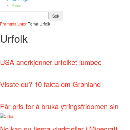
Kviss
Framtidajunior
Tema
Urfolk
Urfolk
USA anerkjenner urfolket lumbee
Visste du? 10 fakta om Grønland
Får pris for å bruka ytringsfridomen sin
No kan du fjerna vindmøller i Minecraft