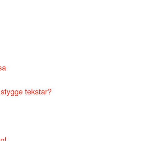
sa
 stygge tekstar?
n!