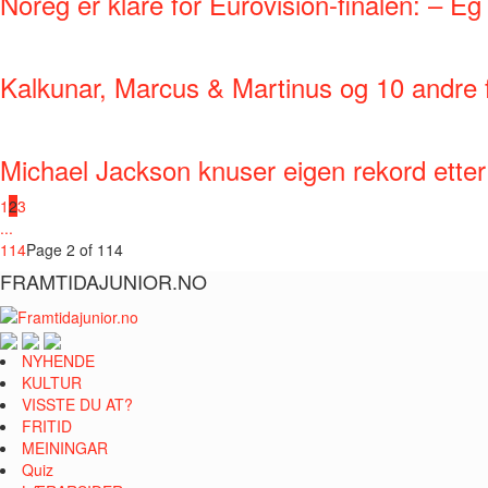
Noreg er klare for Eurovision-finalen: – Eg t
Kalkunar, Marcus & Martinus og 10 andre 
Michael Jackson knuser eigen rekord etter 
1
2
3
...
114
Page 2 of 114
FRAMTIDAJUNIOR.NO
NYHENDE
KULTUR
VISSTE DU AT?
FRITID
MEININGAR
Quiz