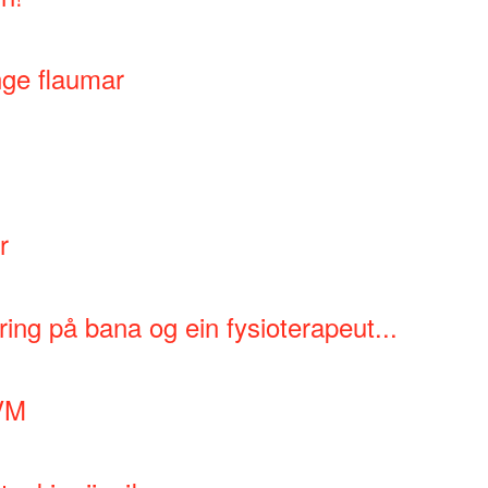
ge flaumar
r
ring på bana og ein fysioterapeut...
-VM