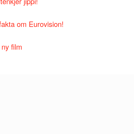
enkjer jippi!
fakta om Eurovision!
ny film