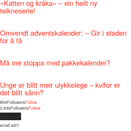
«Katten og kråka» – ein heilt ny
teikneserie!
Omvendt adventskalender: – Gir i staden
for å få
Må me stoppa med pakkekalender?
Unge er blitt meir ulykkelege – kvifor er
det blitt sånn?
804
Followers
Follow
2,846
Followers
Follow
Small Ad
small ad!!!