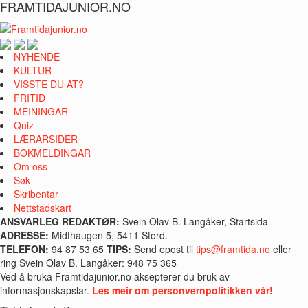
FRAMTIDAJUNIOR.NO
NYHENDE
KULTUR
VISSTE DU AT?
FRITID
MEININGAR
Quiz
LÆRARSIDER
BOKMELDINGAR
Om oss
Søk
Skribentar
Nettstadskart
ANSVARLEG REDAKTØR:
Svein Olav B. Langåker, Startsida
ADRESSE:
Midthaugen 5, 5411 Stord.
TELEFON:
94 87 53 65
TIPS:
Send epost til
tips@framtida.no
eller
ring Svein Olav B. Langåker: 948 75 365
Ved å bruka Framtidajunior.no aksepterer du bruk av
informasjonskapslar.
Les meir om personvernpolitikken vår!