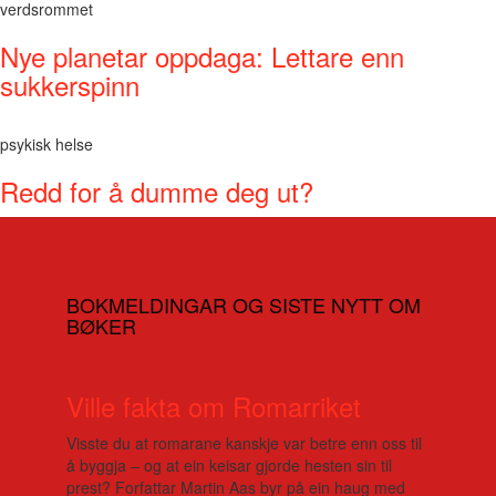
verdsrommet
Nye planetar oppdaga: Lettare enn
sukkerspinn
psykisk helse
Redd for å dumme deg ut?
BOKMELDINGAR OG SISTE NYTT OM
BØKER
Ville fakta om Romarriket
Visste du at romarane kanskje var betre enn oss til
å byggja – og at ein keisar gjorde hesten sin til
prest? Forfattar Martin Aas byr på ein haug med