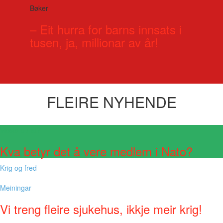
Bøker
– Eit hurra for barns innsats i
tusen, ja, millionar av år!
FLEIRE NYHENDE
Visste du at?
Kva betyr det å vere medlem i Nato?
Krig og fred
Meiningar
Vi treng fleire sjukehus, ikkje meir krig!