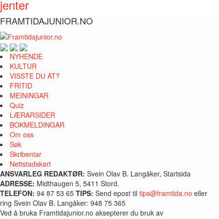
jenter
FRAMTIDAJUNIOR.NO
NYHENDE
KULTUR
VISSTE DU AT?
FRITID
MEININGAR
Quiz
LÆRARSIDER
BOKMELDINGAR
Om oss
Søk
Skribentar
Nettstadskart
ANSVARLEG REDAKTØR:
Svein Olav B. Langåker, Startsida
ADRESSE:
Midthaugen 5, 5411 Stord.
TELEFON:
94 87 53 65
TIPS:
Send epost til
tips@framtida.no
eller
ring Svein Olav B. Langåker: 948 75 365
Ved å bruka Framtidajunior.no aksepterer du bruk av