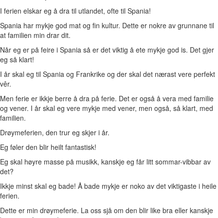
I ferien elskar eg å dra til utlandet, ofte til Spania!
Spania har mykje god mat og fin kultur. Dette er nokre av grunnane til
at familien min drar dit.
Når eg er på feire i Spania så er det viktig å ete mykje god is. Det gjer
eg så klart!
I år skal eg til Spania og Frankrike og der skal det nærast vere perfekt
vêr.
Men ferie er ikkje berre å dra på ferie. Det er også å vera med familie
og vener. I år skal eg vere mykje med vener, men også, så klart, med
familien.
Drøymeferien, den trur eg skjer i år.
Eg føler den blir heilt fantastisk!
Eg skal høyre masse på musikk, kanskje eg får litt sommar-vibbar av
det?
Ikkje minst skal eg bade! Å bade mykje er noko av det viktigaste i heile
ferien.
Dette er min drøymeferie. La oss sjå om den blir like bra eller kanskje