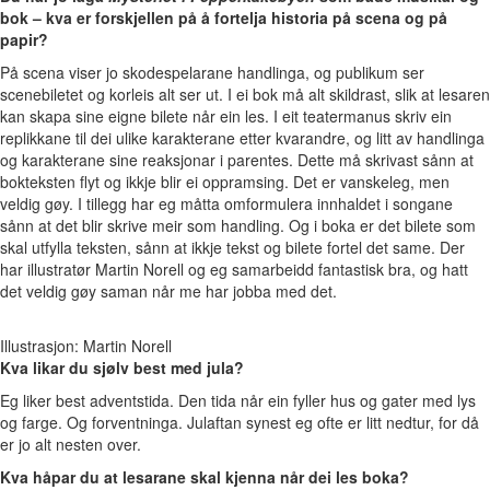
bok – kva er forskjellen på å fortelja historia på scena og på
papir?
På scena viser jo skodespelarane handlinga, og publikum ser
scenebiletet og korleis alt ser ut. I ei bok må alt skildrast, slik at lesaren
kan skapa sine eigne bilete når ein les. I eit teatermanus skriv ein
replikkane til dei ulike karakterane etter kvarandre, og litt av handlinga
og karakterane sine reaksjonar i parentes. Dette må skrivast sånn at
bokteksten flyt og ikkje blir ei oppramsing. Det er vanskeleg, men
veldig gøy. I tillegg har eg måtta omformulera innhaldet i songane
sånn at det blir skrive meir som handling. Og i boka er det bilete som
skal utfylla teksten, sånn at ikkje tekst og bilete fortel det same. Der
har illustratør Martin Norell og eg samarbeidd fantastisk bra, og hatt
det veldig gøy saman når me har jobba med det.
Illustrasjon: Martin Norell
Kva likar du sjølv best med jula?
Eg liker best adventstida. Den tida når ein fyller hus og gater med lys
og farge. Og forventninga. Julaftan synest eg ofte er litt nedtur, for då
er jo alt nesten over.
Kva håpar du at lesarane skal kjenna når dei les boka?