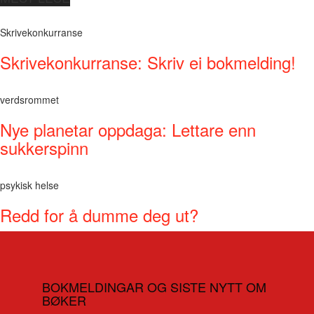
Skrivekonkurranse
Skrivekonkurranse: Skriv ei bokmelding!
verdsrommet
Nye planetar oppdaga: Lettare enn
sukkerspinn
psykisk helse
Redd for å dumme deg ut?
BOKMELDINGAR OG SISTE NYTT OM
BØKER