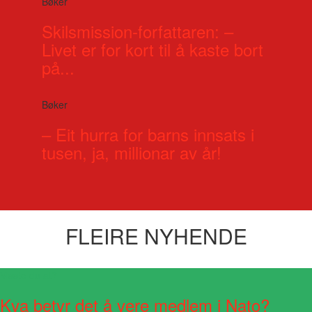
Bøker
Skilsmission-forfattaren: –
Livet er for kort til å kaste bort
på...
Bøker
– Eit hurra for barns innsats i
tusen, ja, millionar av år!
FLEIRE NYHENDE
Visste du at?
Kva betyr det å vere medlem i Nato?