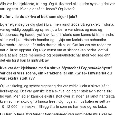
Alle var like sjokkerte, trur eg. Og til liks med alle andre syns eg det var
utruleg trist. Kven gjer sånt liksom? Og kvifor?
Kvifor ville du skriva ei bok som skjer i jula?
Eg er eigentleg veldig glad i jula, men rundt 2009 då eg skreiv historia,
var eg veldig oppgitt, og synest jula berre var stress og mas og
kjøpepress. Eg hadde lyst å skriva ei historie som kunne få fram andre
sider ved jula. Historia handlar òg mykje om korleis me behandlar
kvarandre, særleg når noko dramatisk skjer. Om korleis me reagerer
når ei krise oppstår. Og ikkje minst om at skinnet kan bedra, det vil
seia at alle, både menneske og peparkakefolk har meir ved seg enn
det ein først kan få inntrykk av.
Kva var det kjekkaste med å skriva
Mysteriet i Pepperkakebyen
?
Var det ei viss scene, ein karakter eller ein «twist» i mysteriet du
vart ekstra stolt av?
Oj, vanskeleg, eg synest eigentleg det var veldig kjekt å skriva sånn
heilskapleg. Det var ganske lett å skriva, og eg er stolt av historia slik
ho vart. Men eg er kanskje ekstra stolt over at ingen så langt har gjetta
kven som er skuldig i å knusa treet. Og hugs at musikalen er sett av
10–12 000 menneske, i tillegg til alle som no har lese og les boka.
Du har jo laga
Mysteriet i Pepperkakebyen
som både musikal og