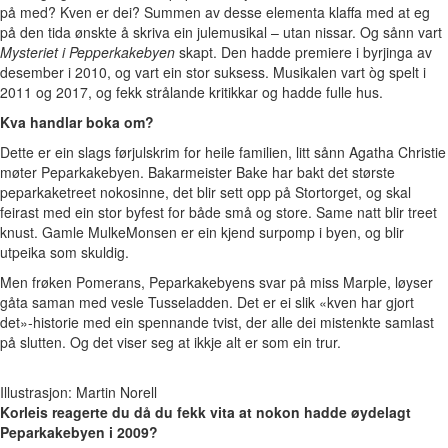
på med? Kven er dei? Summen av desse elementa klaffa med at eg
på den tida ønskte å skriva ein julemusikal – utan nissar. Og sånn vart
Mysteriet i Pepperkakebyen
skapt. Den hadde premiere i byrjinga av
desember i 2010, og vart ein stor suksess. Musikalen vart òg spelt i
2011 og 2017, og fekk strålande kritikkar og hadde fulle hus.
Kva handlar boka om?
Dette er ein slags førjulskrim for heile familien, litt sånn Agatha Christie
møter Peparkakebyen. Bakarmeister Bake har bakt det største
peparkaketreet nokosinne, det blir sett opp på Stortorget, og skal
feirast med ein stor byfest for både små og store. Same natt blir treet
knust. Gamle MulkeMonsen er ein kjend surpomp i byen, og blir
utpeika som skuldig.
Men frøken Pomerans, Peparkakebyens svar på miss Marple, løyser
gåta saman med vesle Tusseladden. Det er ei slik «kven har gjort
det»-historie med ein spennande tvist, der alle dei mistenkte samlast
på slutten. Og det viser seg at ikkje alt er som ein trur.
Illustrasjon: Martin Norell
Korleis reagerte du då du fekk vita at nokon hadde øydelagt
Peparkakebyen i 2009?