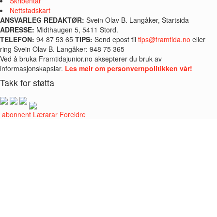
Skribentar
Nettstadskart
ANSVARLEG REDAKTØR:
Svein Olav B. Langåker, Startsida
ADRESSE:
Midthaugen 5, 5411 Stord.
TELEFON:
94 87 53 65
TIPS:
Send epost til
tips@framtida.no
eller
ring Svein Olav B. Langåker: 948 75 365
Ved å bruka Framtidajunior.no aksepterer du bruk av
informasjonskapslar.
Les meir om personvernpolitikken vår!
Takk for støtta
i abonnent
Lærarar
Foreldre