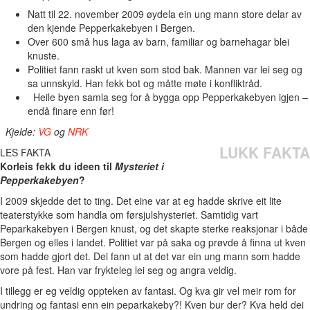
Natt til 22. november 2009 øydela ein ung mann store delar av
den kjende Pepperkakebyen i Bergen.
Over 600 små hus laga av barn, familiar og barnehagar blei
knuste.
Politiet fann raskt ut kven som stod bak. Mannen var lei seg og
sa unnskyld. Han fekk bot og måtte møte i konfliktråd.
Heile byen samla seg for å bygga opp Pepperkakebyen igjen –
endå finare enn før!
Kjelde:
VG
og
NRK
LUKK FAKTA
LES FAKTA
Korleis fekk du ideen til
Mysteriet i
Pepperkakebyen
?
I 2009 skjedde det to ting. Det eine var at eg hadde skrive eit lite
teaterstykke som handla om førsjulshysteriet. Samtidig vart
Peparkakebyen i Bergen knust, og det skapte sterke reaksjonar i både
Bergen og elles i landet. Politiet var på saka og prøvde å finna ut kven
som hadde gjort det. Dei fann ut at det var ein ung mann som hadde
vore på fest. Han var frykteleg lei seg og angra veldig.
I tillegg er eg veldig oppteken av fantasi. Og kva gir vel meir rom for
undring og fantasi enn ein peparkakeby?! Kven bur der? Kva held dei