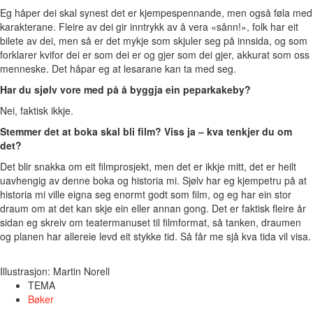
Eg håper dei skal synest det er kjempespennande, men også føla med
karakterane. Fleire av dei gir inntrykk av å vera «sånn!», folk har eit
bilete av dei, men så er det mykje som skjuler seg på innsida, og som
forklarer kvifor dei er som dei er og gjer som dei gjer, akkurat som oss
menneske. Det håpar eg at lesarane kan ta med seg.
Har du sjølv vore med på å byggja ein peparkakeby?
Nei, faktisk ikkje.
Stemmer det at boka skal bli film? Viss ja – kva tenkjer du om
det?
Det blir snakka om eit filmprosjekt, men det er ikkje mitt, det er heilt
uavhengig av denne boka og historia mi. Sjølv har eg kjempetru på at
historia mi ville eigna seg enormt godt som film, og eg har ein stor
draum om at det kan skje ein eller annan gong. Det er faktisk fleire år
sidan eg skreiv om teatermanuset til filmformat, så tanken, draumen
og planen har allereie levd eit stykke tid. Så får me sjå kva tida vil visa.
Illustrasjon: Martin Norell
TEMA
Bøker