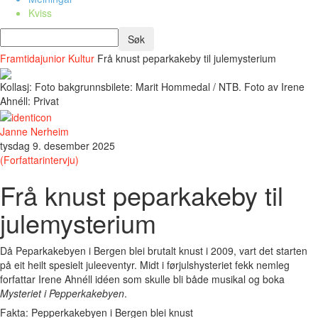
Kviss
Framtidajunior
Kultur
Frå knust peparkakeby til julemysterium
Kollasj: Foto bakgrunnsbilete: Marit Hommedal / NTB. Foto av Irene
Ahnéll: Privat
Janne Nerheim
tysdag 9. desember 2025
(Forfattarintervju)
Frå knust peparkakeby til
julemysterium
Då Peparkakebyen i Bergen blei brutalt knust i 2009, vart det starten
på eit heilt spesielt juleeventyr. Midt i førjulshysteriet fekk nemleg
forfattar Irene Ahnéll idéen som skulle bli både musikal og boka
Mysteriet i Pepperkakebyen
.
Fakta: Pepperkakebyen i Bergen blei knust