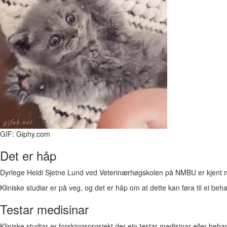
GIF: Giphy.com
Det er håp
Dyrlege Heidi Sjetne Lund ved Veterinærhøgskolen på NMBU er kjent med
Kliniske studiar er på veg, og det er håp om at dette kan føra til ei beh
Testar medisinar
Kliniske studiar er forskingsprosjekt der ein testar medisinar eller beha