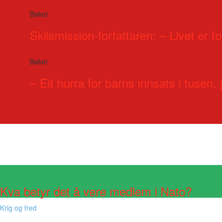
Bøker
Skilsmission-forfattaren: – Livet er for
Bøker
– Eit hurra for barns innsats i tusen, j
Visste du at?
Kva betyr det å vere medlem i Nato?
Krig og fred