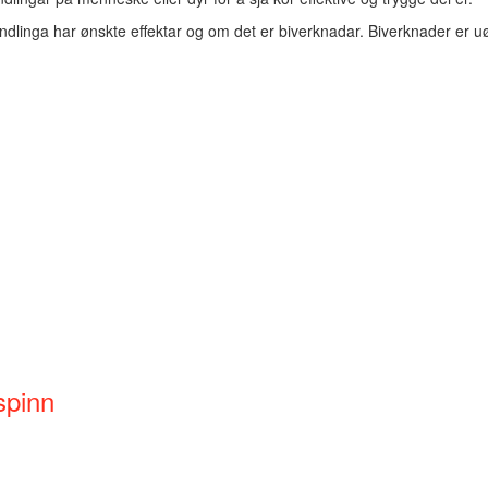
dlinga har ønskte effektar og om det er biverknadar. Biverknader er uø
spinn