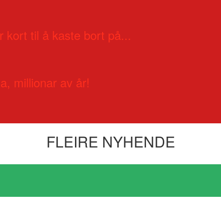
 kort til å kaste bort på...
a, millionar av år!
FLEIRE NYHENDE