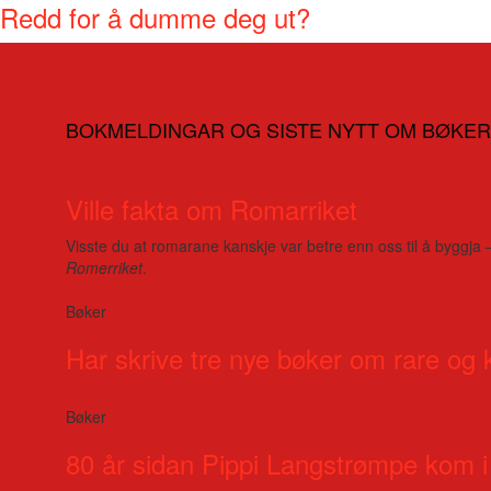
Redd for å dumme deg ut?
BOKMELDINGAR OG SISTE NYTT OM BØKER
Ville fakta om Romarriket
Visste du at romarane kanskje var betre enn oss til å byggja 
Romerriket
.
Bøker
Har skrive tre nye bøker om rare og 
Bøker
80 år sidan Pippi Langstrømpe kom i