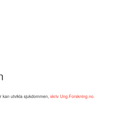
n
5 år kan utvikla sjukdommen,
skriv Ung.Forskning.no.