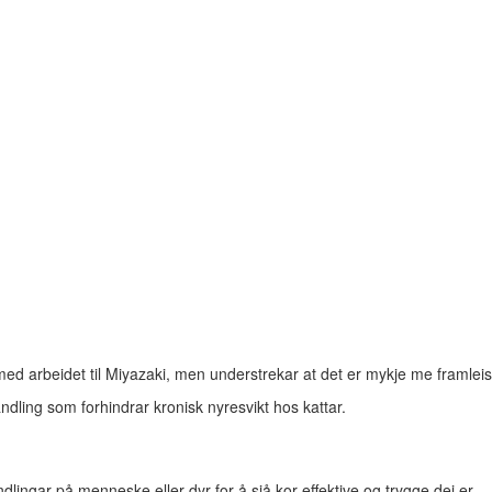
 arbeidet til Miyazaki, men understrekar at det er mykje me framleis 
andling som forhindrar kronisk nyresvikt hos kattar.
ndlingar på menneske eller dyr for å sjå kor effektive og trygge dei er.