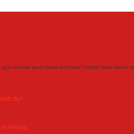
– og at ein keisar gjorde hesten sin til prest? Forfattar Martin Aas by
kule dyr
 bokhylla