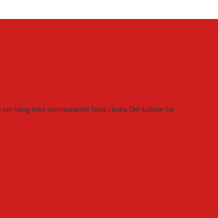
r på ein haug med overraskande fakta i boka
Det kuleste fra