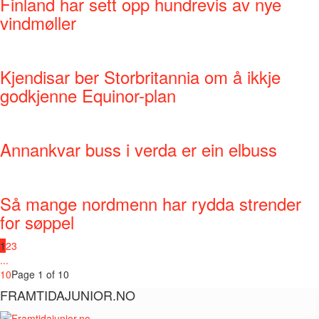
Finland har sett opp hundrevis av nye
vindmøller
Kjendisar ber Storbritannia om å ikkje
godkjenne Equinor-plan
Annankvar buss i verda er ein elbuss
Så mange nordmenn har rydda strender
for søppel
1
2
3
...
10
Page 1 of 10
FRAMTIDAJUNIOR.NO