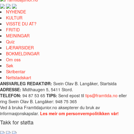
NYHENDE
KULTUR
VISSTE DU AT?
FRITID
MEININGAR
Quiz
LÆRARSIDER
BOKMELDINGAR
Om oss
Søk
Skribentar
Nettstadskart
ANSVARLEG REDAKTØR:
Svein Olav B. Langåker, Startsida
ADRESSE:
Midthaugen 5, 5411 Stord.
TELEFON:
94 87 53 65
TIPS:
Send epost til
tips@framtida.no
eller
ring Svein Olav B. Langåker: 948 75 365
Ved å bruka Framtidajunior.no aksepterer du bruk av
informasjonskapslar.
Les meir om personvernpolitikken vår!
Takk for støtta