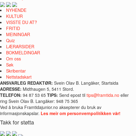
NYHENDE
KULTUR
VISSTE DU AT?
FRITID
MEININGAR
Quiz
LÆRARSIDER
BOKMELDINGAR
Om oss
Søk
Skribentar
Nettstadskart
ANSVARLEG REDAKTØR:
Svein Olav B. Langåker, Startsida
ADRESSE:
Midthaugen 5, 5411 Stord.
TELEFON:
94 87 53 65
TIPS:
Send epost til
tips@framtida.no
eller
ring Svein Olav B. Langåker: 948 75 365
Ved å bruka Framtidajunior.no aksepterer du bruk av
informasjonskapslar.
Les meir om personvernpolitikken vår!
Takk for støtta