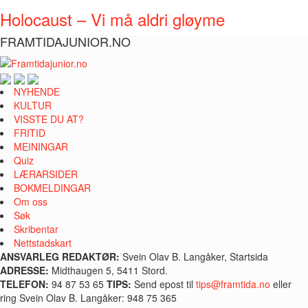
Holocaust – Vi må aldri gløyme
FRAMTIDAJUNIOR.NO
NYHENDE
KULTUR
VISSTE DU AT?
FRITID
MEININGAR
Quiz
LÆRARSIDER
BOKMELDINGAR
Om oss
Søk
Skribentar
Nettstadskart
ANSVARLEG REDAKTØR:
Svein Olav B. Langåker, Startsida
ADRESSE:
Midthaugen 5, 5411 Stord.
TELEFON:
94 87 53 65
TIPS:
Send epost til
tips@framtida.no
eller
ring Svein Olav B. Langåker: 948 75 365