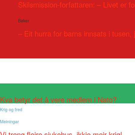
Skilsmission-forfattaren: – Livet er for
Bøker
– Eit hurra for barns innsats i tusen, j
Visste du at?
Kva betyr det å vere medlem i Nato?
Krig og fred
Meiningar
Vi treng fleire sjukehus, ikkje meir krig!