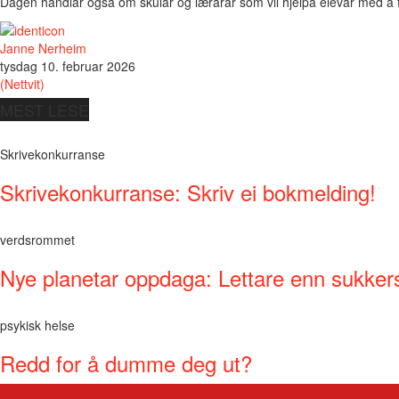
Dagen handlar også om skular og lærarar som vil hjelpa elevar med å for
Janne Nerheim
tysdag 10. februar 2026
(Nettvit)
MEST LESE
Skrivekonkurranse
Skrivekonkurranse: Skriv ei bokmelding!
verdsrommet
Nye planetar oppdaga: Lettare enn sukker
psykisk helse
Redd for å dumme deg ut?