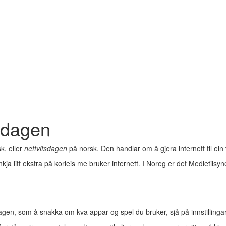
tsdagen
k, eller
nettvitsdagen
på norsk. Den handlar om å gjera internett til ein
enkja litt ekstra på korleis me bruker internett. I Noreg er det Medietil
, som å snakka om kva appar og spel du bruker, sjå på innstillingar p