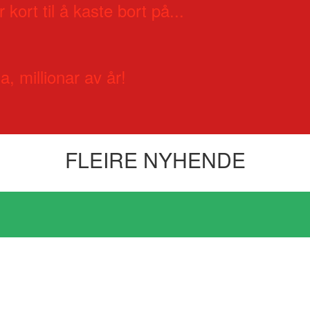
 kort til å kaste bort på...
a, millionar av år!
FLEIRE NYHENDE