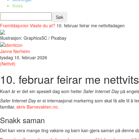
Kviss
Framtidajunior
Visste du at?
10. februar feirar me nettvitsdagen
Illustrasjon: GraphicsSC / Pixabay
Janne Nerheim
tysdag 10. februar 2026
(Nettvit)
10. februar feirar me nettvi
Kvart år er det ein spesiell dag som heiter
Safer Internet Day
på engels
Safer Internet Day
er ei internasjonal markering som skal få alle til å t
familiar,
skriv Barnevakten.no.
Snakk saman
Det kan vera mange ting vaksne og barn kan gjera saman på denne dagen