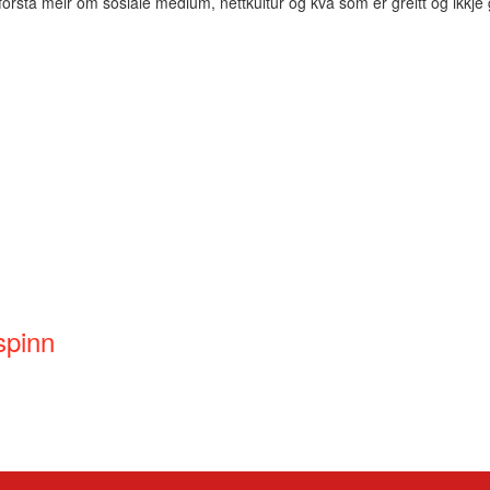
stå meir om sosiale medium, nettkultur og kva som er greitt og ikkje gr
spinn