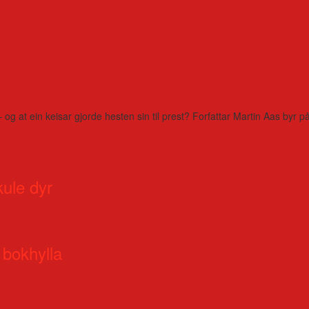
– og at ein keisar gjorde hesten sin til prest? Forfattar Martin Aas by
kule dyr
 bokhylla