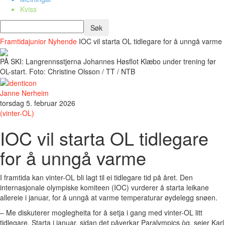
Kviss
Framtidajunior
Nyhende
IOC vil starta OL tidlegare for å unngå varme
PÅ SKI: Langrennsstjerna Johannes Høsflot Klæbo under trening før
OL-start. Foto: Christine Olsson / TT / NTB
Janne Nerheim
torsdag 5. februar 2026
(vinter-OL)
IOC vil starta OL tidlegare
for å unngå varme
I framtida kan vinter-OL bli lagt til ei tidlegare tid på året. Den
internasjonale olympiske komiteen (IOC) vurderer å starta leikane
allereie i januar, for å unngå at varme temperaturar øydelegg snøen.
– Me diskuterer moglegheita for å setja i gang med vinter-OL litt
tidlegare. Starta i januar, sidan det påverkar Paralympics òg, seier Karl