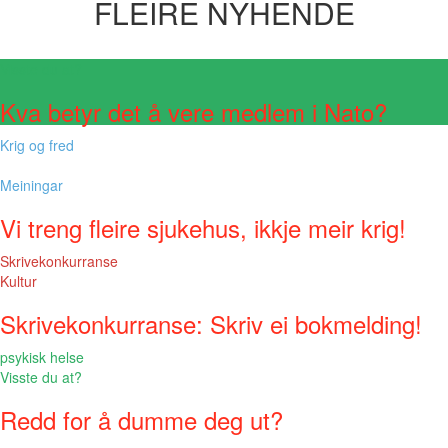
FLEIRE NYHENDE
Visste du at?
Kva betyr det å vere medlem i Nato?
Krig og fred
Meiningar
Vi treng fleire sjukehus, ikkje meir krig!
Skrivekonkurranse
Kultur
Skrivekonkurranse: Skriv ei bokmelding!
psykisk helse
Visste du at?
Redd for å dumme deg ut?