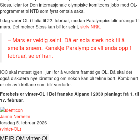
Stoss, leiar for Den internasjonale olympiske komiteens jobb med OL-
programmet til NTB som fyrst omtala saka.
I dag varer OL i Italia til 22. februar, medan Paralympics blir arrangert i
mars. Det meiner Stoss kan bli for seint,
skriv NRK.
– Mars er veldig seint. Då er sola sterk nok til å
smelta snøen. Kanskje Paralympics vil enda opp i
februar, seier han.
IOC skal møtast igjen i juni for å vurdera framtidige OL. Då skal dei
også diskutera nye idrettar og om nokon kan bli tekne bort. Kombinert
er ein av idrettane som blir vurderte.
Førebels er vinter-OL i Dei franske Alpane i 2030 planlagt frå 1. til
17. februar.
Janne Nerheim
torsdag 5. februar 2026
(vinter-OL)
MEIR OM vinter-OL