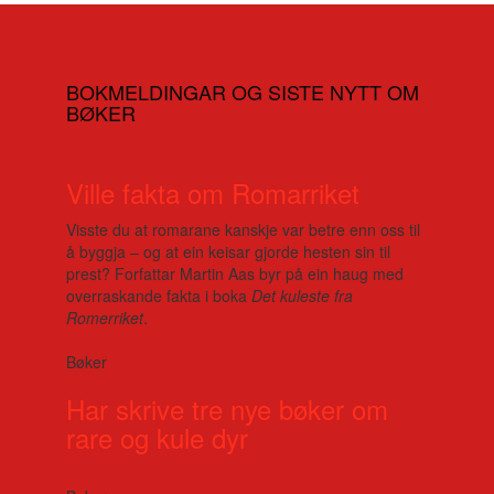
BOKMELDINGAR OG SISTE NYTT OM
BØKER
Ville fakta om Romarriket
Visste du at romarane kanskje var betre enn oss til
å byggja – og at ein keisar gjorde hesten sin til
prest? Forfattar Martin Aas byr på ein haug med
overraskande fakta i boka
Det kuleste fra
Romerriket
.
Bøker
Har skrive tre nye bøker om
rare og kule dyr