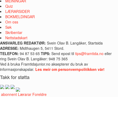
MEININGAR
Quiz
LÆRARSIDER
BOKMELDINGAR
Om oss
Søk
Skribentar
Nettstadskart
ANSVARLEG REDAKTØR:
Svein Olav B. Langåker, Startsida
ADRESSE:
Midthaugen 5, 5411 Stord.
TELEFON:
94 87 53 65
TIPS:
Send epost til
tips@framtida.no
eller
ring Svein Olav B. Langåker: 948 75 365
Ved å bruka Framtidajunior.no aksepterer du bruk av
informasjonskapslar.
Les meir om personvernpolitikken vår!
Takk for støtta
i abonnent
Lærarar
Foreldre