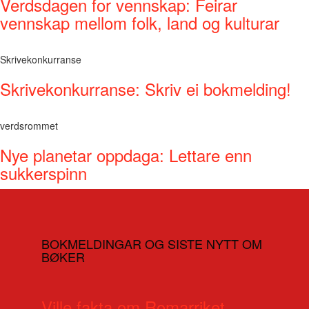
Verdsdagen for vennskap: Feirar
vennskap mellom folk, land og kulturar
Skrivekonkurranse
Skrivekonkurranse: Skriv ei bokmelding!
verdsrommet
Nye planetar oppdaga: Lettare enn
sukkerspinn
BOKMELDINGAR OG SISTE NYTT OM
BØKER
Ville fakta om Romarriket