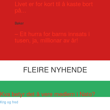
Livet er for kort til å kaste bort
på...
Bøker
– Eit hurra for barns innsats i
tusen, ja, millionar av år!
FLEIRE NYHENDE
Visste du at?
Kva betyr det å vere medlem i Nato?
Krig og fred