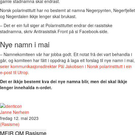
gamle stadnamna skal endrast.
Norsk polarinstitutt har no bestemt at namna Negerpynten, Negerfjellet
og Negerdalen ikkje lenger skal brukast.
– Det er ein full siger at Polarinstituttet endrar dei rasistiske
stadnamna, skriv Antirasistisk Front på si Facebook-side.
Nye namn i mai
– Namnekomiteen vår har jobba godt. Eit notat frå dei vart behandla i
går, og komiteen har fått i oppdrag å laga eit forslag til nye namn i mai,
seier kommunikasjonsdirektør Pål Jakobsen i Norsk polarinstitutt i ein
e-post til Utrop.
Det er ikkje bestemt kva dei nye namna blir, men dei skal ikkje
lenger innehalda n-ordet.
Janne Nerheim
fredag 12. mai 2023
(Rasisme)
MEIR OM Rasisme