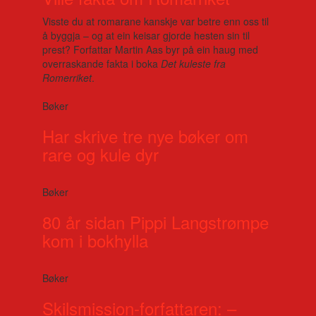
Visste du at romarane kanskje var betre enn oss til
å byggja – og at ein keisar gjorde hesten sin til
prest? Forfattar Martin Aas byr på ein haug med
overraskande fakta i boka
Det kuleste fra
Romerriket
.
Bøker
Har skrive tre nye bøker om
rare og kule dyr
Bøker
80 år sidan Pippi Langstrømpe
kom i bokhylla
Bøker
Skilsmission-forfattaren: –