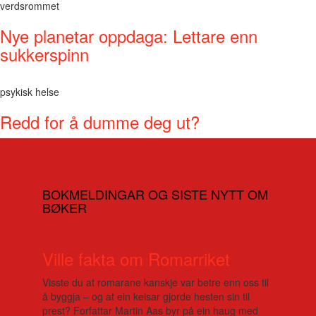
verdsrommet
Nye planetar oppdaga: Lettare enn
sukkerspinn
psykisk helse
Redd for å dumme deg ut?
BOKMELDINGAR OG SISTE NYTT OM
BØKER
Ville fakta om Romarriket
Visste du at romarane kanskje var betre enn oss til
å byggja – og at ein keisar gjorde hesten sin til
prest? Forfattar Martin Aas byr på ein haug med