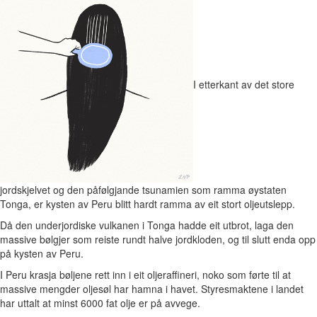
I etterkant av det store
jordskjelvet og den påfølgjande tsunamien som ramma øystaten
Tonga, er kysten av Peru blitt hardt ramma av eit stort oljeutslepp.
Då den underjordiske vulkanen i Tonga hadde eit utbrot, laga den
massive bølgjer som reiste rundt halve jordkloden, og til slutt enda opp
på kysten av Peru.
I Peru krasja bøljene rett inn i eit oljeraffineri, noko som førte til at
massive mengder oljesøl har hamna i havet. Styresmaktene i landet
har uttalt at minst 6000 fat olje er på avvege.