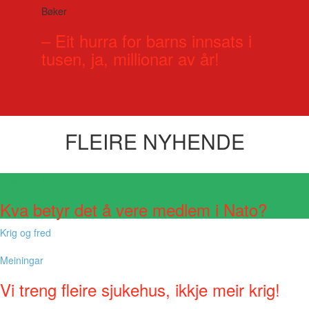
Bøker
– Eit hurra for barns innsats i
tusen, ja, millionar av år!
FLEIRE NYHENDE
Visste du at?
Kva betyr det å vere medlem i Nato?
Krig og fred
Meiningar
Vi treng fleire sjukehus, ikkje meir krig!