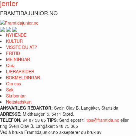
jenter
FRAMTIDAJUNIOR.NO
NYHENDE
KULTUR
VISSTE DU AT?
FRITID
MEININGAR
Quiz
LÆRARSIDER
BOKMELDINGAR
Om oss
Søk
Skribentar
Nettstadskart
ANSVARLEG REDAKTØR:
Svein Olav B. Langåker, Startsida
ADRESSE:
Midthaugen 5, 5411 Stord.
TELEFON:
94 87 53 65
TIPS:
Send epost til
tips@framtida.no
eller
ring Svein Olav B. Langåker: 948 75 365
Ved å bruka Framtidajunior.no aksepterer du bruk av