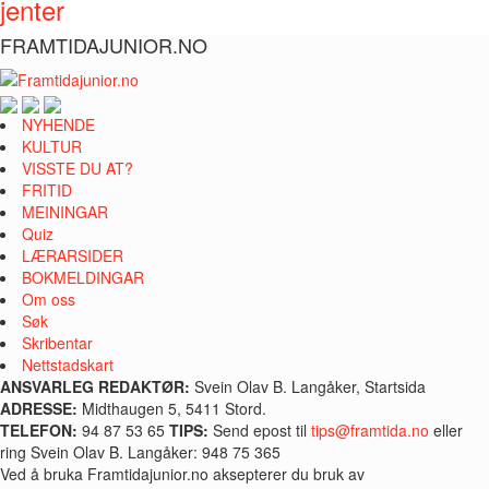
jenter
FRAMTIDAJUNIOR.NO
NYHENDE
KULTUR
VISSTE DU AT?
FRITID
MEININGAR
Quiz
LÆRARSIDER
BOKMELDINGAR
Om oss
Søk
Skribentar
Nettstadskart
ANSVARLEG REDAKTØR:
Svein Olav B. Langåker, Startsida
ADRESSE:
Midthaugen 5, 5411 Stord.
TELEFON:
94 87 53 65
TIPS:
Send epost til
tips@framtida.no
eller
ring Svein Olav B. Langåker: 948 75 365
Ved å bruka Framtidajunior.no aksepterer du bruk av