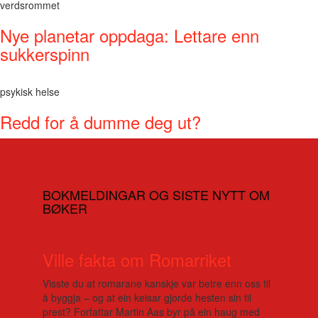
verdsrommet
Nye planetar oppdaga: Lettare enn
sukkerspinn
psykisk helse
Redd for å dumme deg ut?
BOKMELDINGAR OG SISTE NYTT OM
BØKER
Ville fakta om Romarriket
Visste du at romarane kanskje var betre enn oss til
å byggja – og at ein keisar gjorde hesten sin til
prest? Forfattar Martin Aas byr på ein haug med