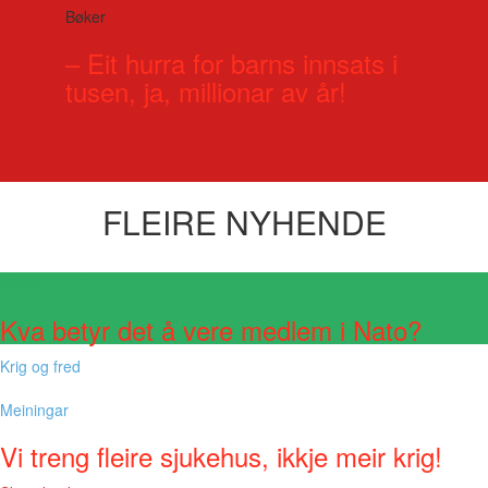
Bøker
– Eit hurra for barns innsats i
tusen, ja, millionar av år!
FLEIRE NYHENDE
Visste du at?
Kva betyr det å vere medlem i Nato?
Krig og fred
Meiningar
Vi treng fleire sjukehus, ikkje meir krig!