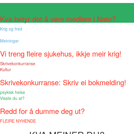
Visste du at?
Kva betyr det å vere medlem i Nato?
Krig og fred
Meiningar
Vi treng fleire sjukehus, ikkje meir krig!
Skrivekonkurranse
Kultur
Skrivekonkurranse: Skriv ei bokmelding!
psykisk helse
Visste du at?
Redd for å dumme deg ut?
FLEIRE NYHENDE