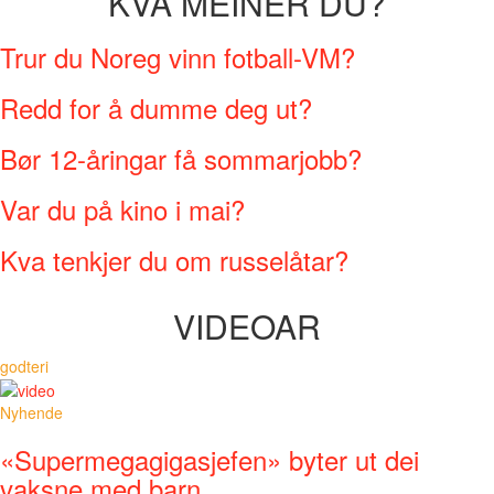
KVA MEINER DU?
Trur du Noreg vinn fotball-VM?
Redd for å dumme deg ut?
Bør 12-åringar få sommarjobb?
Var du på kino i mai?
Kva tenkjer du om russelåtar?
VIDEOAR
godteri
Nyhende
«Supermegagigasjefen» byter ut dei
vaksne med barn