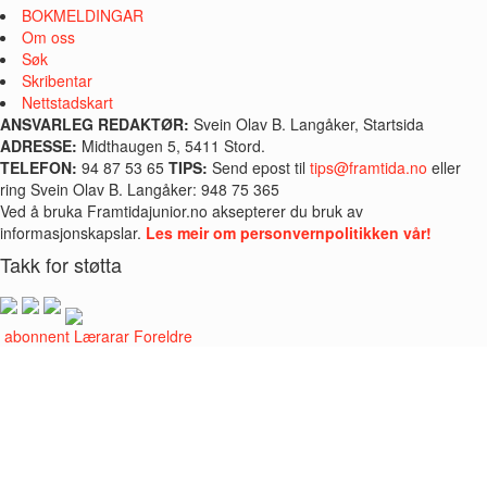
BOKMELDINGAR
Om oss
Søk
Skribentar
Nettstadskart
ANSVARLEG REDAKTØR:
Svein Olav B. Langåker, Startsida
ADRESSE:
Midthaugen 5, 5411 Stord.
TELEFON:
94 87 53 65
TIPS:
Send epost til
tips@framtida.no
eller
ring Svein Olav B. Langåker: 948 75 365
Ved å bruka Framtidajunior.no aksepterer du bruk av
informasjonskapslar.
Les meir om personvernpolitikken vår!
Takk for støtta
i abonnent
Lærarar
Foreldre