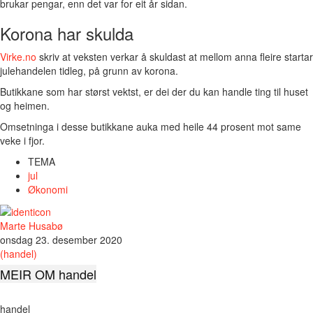
brukar pengar, enn det var for eit år sidan.
Korona har skulda
Virke.no
skriv at veksten verkar å skuldast at mellom anna fleire startar
julehandelen tidleg, på grunn av korona.
Butikkane som har størst vektst, er dei der du kan handle ting til huset
og heimen.
Omsetninga i desse butikkane auka med heile 44 prosent mot same
veke i fjor.
TEMA
jul
Økonomi
Marte Husabø
onsdag 23. desember 2020
(handel)
MEIR OM handel
handel