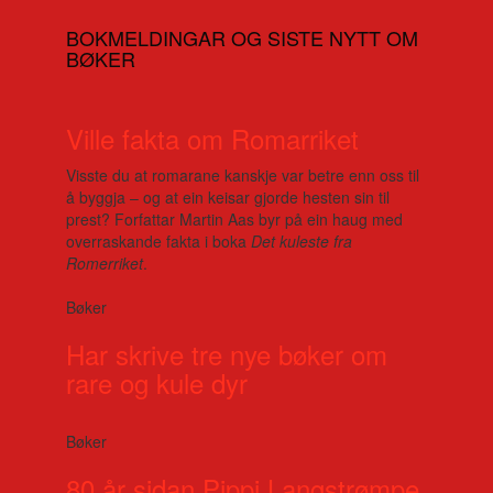
BOKMELDINGAR OG SISTE NYTT OM
BØKER
Ville fakta om Romarriket
Visste du at romarane kanskje var betre enn oss til
å byggja – og at ein keisar gjorde hesten sin til
prest? Forfattar Martin Aas byr på ein haug med
overraskande fakta i boka
Det kuleste fra
Romerriket
.
Bøker
Har skrive tre nye bøker om
rare og kule dyr
Bøker
80 år sidan Pippi Langstrømpe