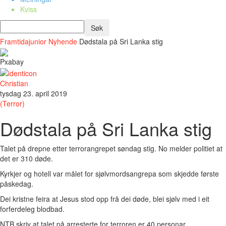
Kviss
Framtidajunior
Nyhende
Dødstala på Sri Lanka stig
Pxabay
Christian
tysdag 23. april 2019
(Terror)
Dødstala på Sri Lanka stig
Talet på drepne etter terrorangrepet søndag stig. No melder politiet at
det er 310 døde.
Kyrkjer og hotell var målet for sjølvmordsangrepa som skjedde første
påskedag.
Dei kristne feira at Jesus stod opp frå dei døde, blei sjølv med i eit
forferdeleg blodbad.
NTB skriv at talet på arresterte for terroren er 40 personar.