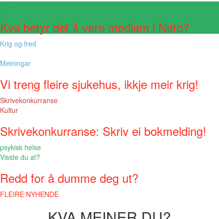
Visste du at?
Kva betyr det å vere medlem i Nato?
Krig og fred
Meiningar
Vi treng fleire sjukehus, ikkje meir krig!
Skrivekonkurranse
Kultur
Skrivekonkurranse: Skriv ei bokmelding!
psykisk helse
Visste du at?
Redd for å dumme deg ut?
FLEIRE NYHENDE
KVA MEINER DU?