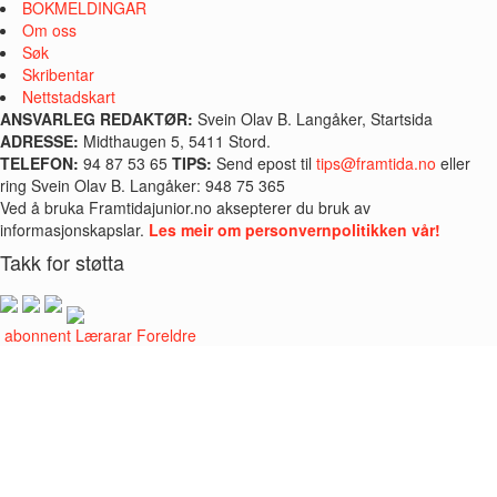
BOKMELDINGAR
Om oss
Søk
Skribentar
Nettstadskart
ANSVARLEG REDAKTØR:
Svein Olav B. Langåker, Startsida
ADRESSE:
Midthaugen 5, 5411 Stord.
TELEFON:
94 87 53 65
TIPS:
Send epost til
tips@framtida.no
eller
ring Svein Olav B. Langåker: 948 75 365
Ved å bruka Framtidajunior.no aksepterer du bruk av
informasjonskapslar.
Les meir om personvernpolitikken vår!
Takk for støtta
i abonnent
Lærarar
Foreldre