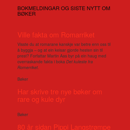
BOKMELDINGAR OG SISTE NYTT OM
BØKER
Ville fakta om Romarriket
Visste du at romarane kanskje var betre enn oss til
å byggja – og at ein keisar gjorde hesten sin til
prest? Forfattar Martin Aas byr på ein haug med
overraskande fakta i boka
Det kuleste fra
Romerriket
.
Bøker
Har skrive tre nye bøker om
rare og kule dyr
Bøker
80 år sidan Pippi Langstrømpe