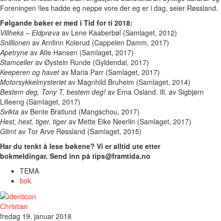
Foreningen !les hadde eg neppe vore der eg er i dag, seier Røssland.
Følgande bøker er med i Tid for ti 2018:
Villheks – Eldprøva
av Lene Kaaberbøl (Samlaget, 2012)
Snillionen
av Arnfinn Kolerud (Cappelen Damm, 2017)
Apetryne
av Atle Hansen (Samlaget, 2017)
Stamceller
av Øystein Runde (Gyldendal, 2017)
Keeperen og havet
av Maria Parr (Samlaget, 2017)
Motorsykkelmysteriet
av Magnhild Bruheim (Samlaget, 2014)
Bestem deg, Tony T, bestem deg!
av Erna Osland. Ill. av Sigbjørn
Lilleeng (Samlaget, 2017)
Svikta
av Bente Bratlund (Mangschou, 2017)
Hest, hest, tiger, tiger
av Mette Eike Neerlin (Samlaget, 2017)
Glimt
av Tor Arve Røssland (Samlaget, 2015)
Har du tenkt å lese bøkene? Vi er alltid ute etter
bokmeldingar.
Send inn på tips@framtida.no
TEMA
bok
Christian
fredag 19. januar 2018