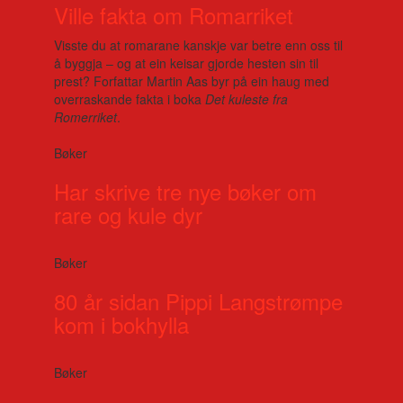
Ville fakta om Romarriket
Visste du at romarane kanskje var betre enn oss til
å byggja – og at ein keisar gjorde hesten sin til
prest? Forfattar Martin Aas byr på ein haug med
overraskande fakta i boka
Det kuleste fra
Romerriket
.
Bøker
Har skrive tre nye bøker om
rare og kule dyr
Bøker
80 år sidan Pippi Langstrømpe
kom i bokhylla
Bøker