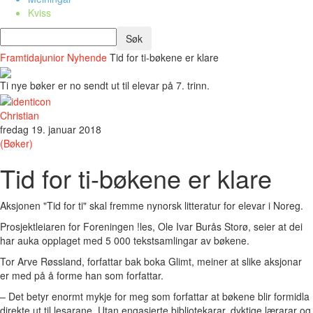
Kviss
Framtidajunior
Nyhende
Tid for ti-bøkene er klare
Ti nye bøker er no sendt ut til elevar på 7. trinn.
Christian
fredag 19. januar 2018
(Bøker)
Tid for ti-bøkene er klare
Aksjonen "Tid for ti" skal fremme nynorsk litteratur for elevar i Noreg.
Prosjektleiaren for Foreningen !les, Ole Ivar Burås Storø, seier at dei
har auka opplaget med 5 000 tekstsamlingar av bøkene.
Tor Arve Røssland, forfattar bak boka Glimt, meiner at slike aksjonar
er med på å forme han som forfattar.
– Det betyr enormt mykje for meg som forfattar at bøkene blir formidla
direkte ut til lesarane. Utan engasjerte bibliotekarar, dyktige lærarar og