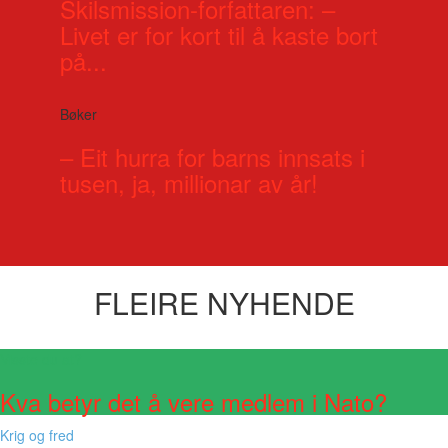
Skilsmission-forfattaren: –
Livet er for kort til å kaste bort
på...
Bøker
– Eit hurra for barns innsats i
tusen, ja, millionar av år!
FLEIRE NYHENDE
Visste du at?
Kva betyr det å vere medlem i Nato?
Krig og fred