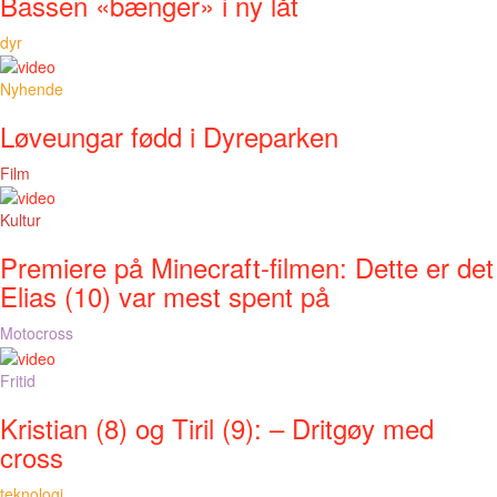
Bassen «bænger» i ny låt
dyr
Nyhende
Løveungar fødd i Dyreparken
Film
Kultur
Premiere på Minecraft-filmen: Dette er det
Elias (10) var mest spent på
Motocross
Fritid
Kristian (8) og Tiril (9): – Dritgøy med
cross
teknologi