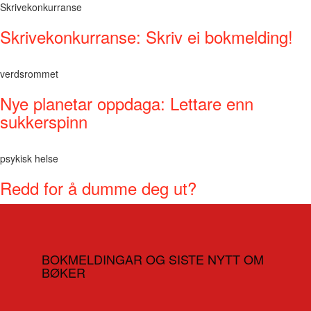
Skrivekonkurranse
Skrivekonkurranse: Skriv ei bokmelding!
verdsrommet
Nye planetar oppdaga: Lettare enn
sukkerspinn
psykisk helse
Redd for å dumme deg ut?
BOKMELDINGAR OG SISTE NYTT OM
BØKER