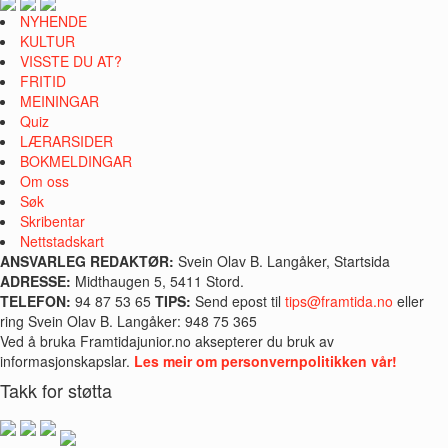
NYHENDE
KULTUR
VISSTE DU AT?
FRITID
MEININGAR
Quiz
LÆRARSIDER
BOKMELDINGAR
Om oss
Søk
Skribentar
Nettstadskart
ANSVARLEG REDAKTØR:
Svein Olav B. Langåker, Startsida
ADRESSE:
Midthaugen 5, 5411 Stord.
TELEFON:
94 87 53 65
TIPS:
Send epost til
tips@framtida.no
eller
ring Svein Olav B. Langåker: 948 75 365
Ved å bruka Framtidajunior.no aksepterer du bruk av
informasjonskapslar.
Les meir om personvernpolitikken vår!
Takk for støtta