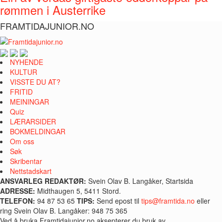
rømmen i Austerrike
FRAMTIDAJUNIOR.NO
NYHENDE
KULTUR
VISSTE DU AT?
FRITID
MEININGAR
Quiz
LÆRARSIDER
BOKMELDINGAR
Om oss
Søk
Skribentar
Nettstadskart
ANSVARLEG REDAKTØR:
Svein Olav B. Langåker, Startsida
ADRESSE:
Midthaugen 5, 5411 Stord.
TELEFON:
94 87 53 65
TIPS:
Send epost til
tips@framtida.no
eller
ring Svein Olav B. Langåker: 948 75 365
Ved å bruka Framtidajunior.no aksepterer du bruk av