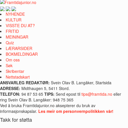
NYHENDE
KULTUR
VISSTE DU AT?
FRITID
MEININGAR
Quiz
LÆRARSIDER
BOKMELDINGAR
Om oss
Søk
Skribentar
Nettstadskart
ANSVARLEG REDAKTØR:
Svein Olav B. Langåker, Startsida
ADRESSE:
Midthaugen 5, 5411 Stord.
TELEFON:
94 87 53 65
TIPS:
Send epost til
tips@framtida.no
eller
ring Svein Olav B. Langåker: 948 75 365
Ved å bruka Framtidajunior.no aksepterer du bruk av
informasjonskapslar.
Les meir om personvernpolitikken vår!
Takk for støtta