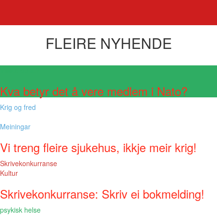
FLEIRE NYHENDE
Visste du at?
Kva betyr det å vere medlem i Nato?
Krig og fred
Meiningar
Vi treng fleire sjukehus, ikkje meir krig!
Skrivekonkurranse
Kultur
Skrivekonkurranse: Skriv ei bokmelding!
psykisk helse