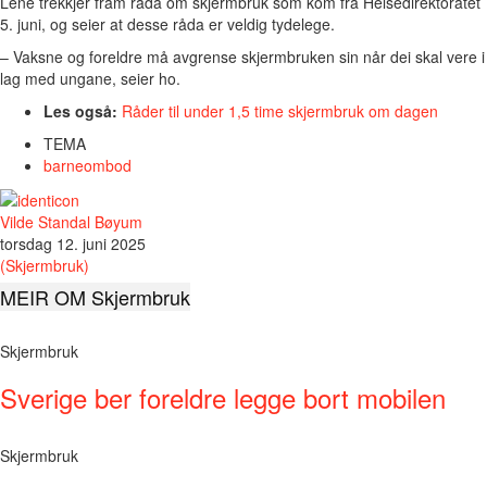
Lene trekkjer fram råda om skjermbruk som kom frå Helsedirektoratet
5. juni, og seier at desse råda er veldig tydelege.
– Vaksne og foreldre må avgrense skjermbruken sin når dei skal vere i
lag med ungane, seier ho.
Les også:
Råder til under 1,5 time skjermbruk om dagen
TEMA
barneombod
Vilde Standal Bøyum
torsdag 12. juni 2025
(Skjermbruk)
MEIR OM Skjermbruk
Skjermbruk
Sverige ber foreldre legge bort mobilen
Skjermbruk