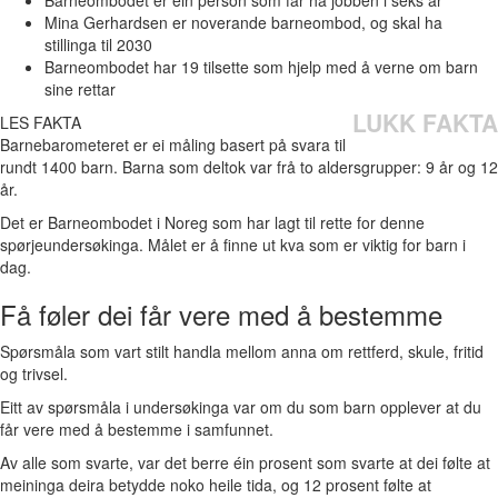
Mina Gerhardsen er noverande barneombod, og skal ha
stillinga til 2030
Barneombodet har 19 tilsette som hjelp med å verne om barn
sine rettar
LUKK FAKTA
LES FAKTA
Barnebarometeret er ei måling basert på svara til
rundt 1400 barn. Barna som deltok var frå to aldersgrupper: 9 år og 12
år.
Det er Barneombodet i Noreg som har lagt til rette for denne
spørjeundersøkinga. Målet er å finne ut kva som er viktig for barn i
dag.
Få føler dei får vere med å bestemme
Spørsmåla som vart stilt handla mellom anna om rettferd, skule, fritid
og trivsel.
Eitt av spørsmåla i undersøkinga var om du som barn opplever at du
får vere med å bestemme i samfunnet.
Av alle som svarte, var det berre éin prosent som svarte at dei følte at
meininga deira betydde noko heile tida, og 12 prosent følte at