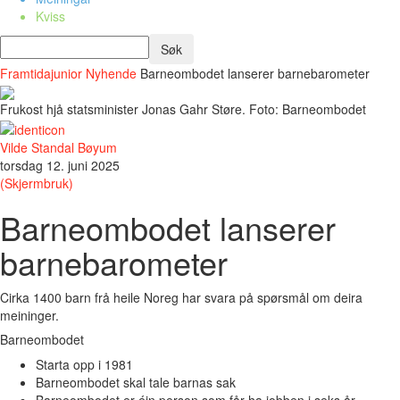
Kviss
Framtidajunior
Nyhende
Barneombodet lanserer barnebarometer
Frukost hjå statsminister Jonas Gahr Støre. Foto: Barneombodet
Vilde Standal Bøyum
torsdag 12. juni 2025
(Skjermbruk)
Barneombodet lanserer
barnebarometer
Cirka 1400 barn frå heile Noreg har svara på spørsmål om deira
meininger.
Barneombodet
Starta opp i 1981
Barneombodet skal tale barnas sak
Barneombodet er éin person som får ha jobben i seks år