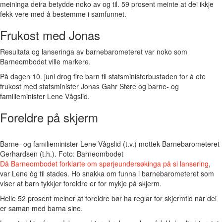
meininga deira betydde noko av og til. 59 prosent meinte at dei ikkje
fekk vere med å bestemme i samfunnet.
Frukost med Jonas
Resultata og lanseringa av barnebarometeret var noko som
Barneombodet ville markere.
På dagen 10. juni drog fire barn til statsministerbustaden for å ete
frukost med statsminister Jonas Gahr Støre og barne- og
familieminister Lene Vågslid.
Foreldre på skjerm
Barne- og familieminister Lene Vågslid (t.v.) mottek Barnebarometere
Gerhardsen (t.h.). Foto: Barneombodet
Då Barneombodet forklarte om spørjeundersøkinga på si lansering
,
var Lene òg til stades. Ho snakka om funna i barnebarometeret som
viser at barn tykkjer foreldre er for mykje på skjerm.
Heile 52 prosent meiner at foreldre bør ha reglar for skjermtid når dei
er saman med barna sine.