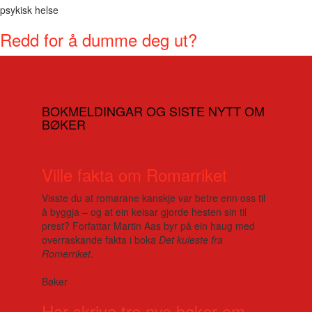
psykisk helse
Redd for å dumme deg ut?
BOKMELDINGAR OG SISTE NYTT OM
BØKER
Ville fakta om Romarriket
Visste du at romarane kanskje var betre enn oss til
å byggja – og at ein keisar gjorde hesten sin til
prest? Forfattar Martin Aas byr på ein haug med
overraskande fakta i boka
Det kuleste fra
Romerriket
.
Bøker
Har skrive tre nye bøker om