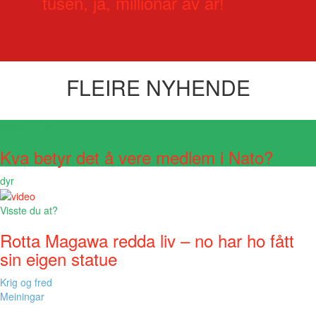
tusen, ja, millionar av år!
FLEIRE NYHENDE
Visste du at?
Kva betyr det å vere medlem i Nato?
dyr
Visste du at?
Rotta Magawa redda liv – no har ho fått
sin eigen statue
Krig og fred
Meiningar