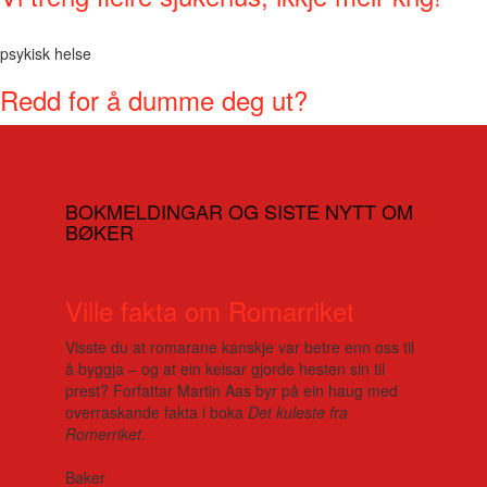
psykisk helse
Redd for å dumme deg ut?
BOKMELDINGAR OG SISTE NYTT OM
BØKER
Ville fakta om Romarriket
Visste du at romarane kanskje var betre enn oss til
å byggja – og at ein keisar gjorde hesten sin til
prest? Forfattar Martin Aas byr på ein haug med
overraskande fakta i boka
Det kuleste fra
Romerriket
.
Bøker