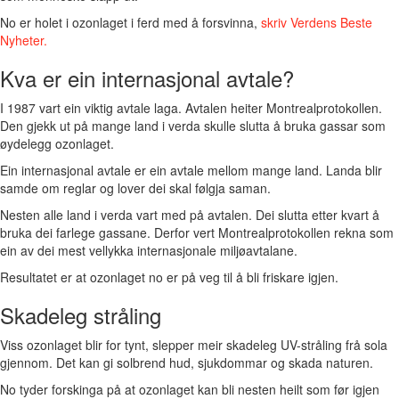
No er holet i ozonlaget i ferd med å forsvinna,
skriv Verdens Beste
Nyheter.
Kva er ein internasjonal avtale?
I 1987 vart ein viktig avtale laga. Avtalen heiter Montrealprotokollen.
Den gjekk ut på mange land i verda skulle slutta å bruka gassar som
øydelegg ozonlaget.
Ein internasjonal avtale er ein avtale mellom mange land. Landa blir
samde om reglar og lover dei skal følgja saman.
Nesten alle land i verda vart med på avtalen. Dei slutta etter kvart å
bruka dei farlege gassane. Derfor vert Montrealprotokollen rekna som
ein av dei mest vellykka internasjonale miljøavtalane.
Resultatet er at ozonlaget no er på veg til å bli friskare igjen.
Skadeleg stråling
Viss ozonlaget blir for tynt, slepper meir skadeleg UV-stråling frå sola
gjennom. Det kan gi solbrend hud, sjukdommar og skada naturen.
No tyder forskinga på at ozonlaget kan bli nesten heilt som før igjen