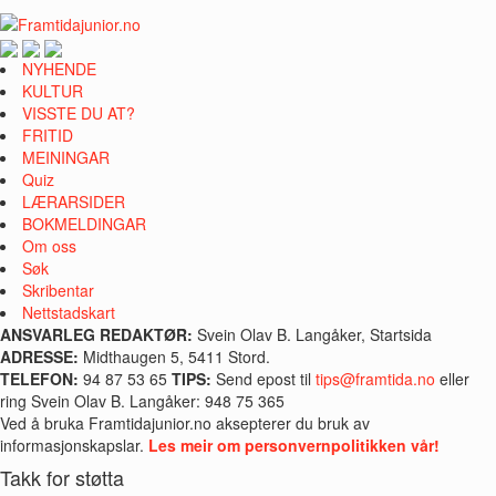
NYHENDE
KULTUR
VISSTE DU AT?
FRITID
MEININGAR
Quiz
LÆRARSIDER
BOKMELDINGAR
Om oss
Søk
Skribentar
Nettstadskart
ANSVARLEG REDAKTØR:
Svein Olav B. Langåker, Startsida
ADRESSE:
Midthaugen 5, 5411 Stord.
TELEFON:
94 87 53 65
TIPS:
Send epost til
tips@framtida.no
eller
ring Svein Olav B. Langåker: 948 75 365
Ved å bruka Framtidajunior.no aksepterer du bruk av
informasjonskapslar.
Les meir om personvernpolitikken vår!
Takk for støtta