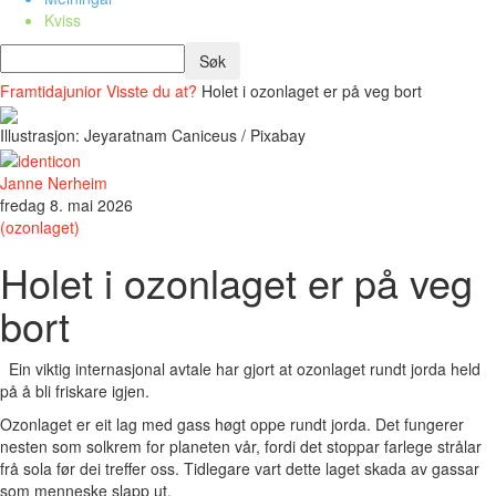
Kviss
Framtidajunior
Visste du at?
Holet i ozonlaget er på veg bort
Illustrasjon: Jeyaratnam Caniceus / Pixabay
Janne Nerheim
fredag 8. mai 2026
(ozonlaget)
Holet i ozonlaget er på veg
bort
Ein viktig internasjonal avtale har gjort at ozonlaget rundt jorda held
på å bli friskare igjen.
Ozonlaget er eit lag med gass høgt oppe rundt jorda. Det fungerer
nesten som solkrem for planeten vår, fordi det stoppar farlege strålar
frå sola før dei treffer oss. Tidlegare vart dette laget skada av gassar
som menneske slapp ut.