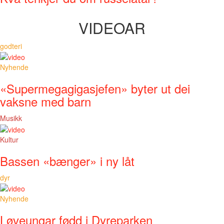
VIDEOAR
godteri
Nyhende
«Supermegagigasjefen» byter ut dei
vaksne med barn
Musikk
Kultur
Bassen «bænger» i ny låt
dyr
Nyhende
Løveungar fødd i Dyreparken