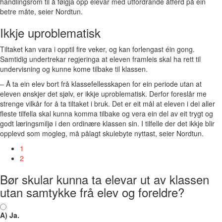
handlingsrom til å følgja opp elevar med utfordrande åtferd på ein
betre måte, seier Nordtun.
Ikkje uproblematisk
Tiltaket kan vara i opptil fire veker, og kan forlengast éin gong.
Samtidig undertrekar regjeringa at eleven framleis skal ha rett til
undervisning og kunne kome tilbake til klassen.
– Å ta ein elev bort frå klassefellesskapen for ein periode utan at
eleven ønskjer det sjølv, er ikkje uproblematisk. Derfor foreslår me
strenge vilkår for å ta tiltaket i bruk. Det er eit mål at eleven i dei aller
fleste tilfella skal kunna komma tilbake og vera ein del av eit trygt og
godt læringsmiljø i den ordinære klassen sin. I tilfelle der det ikkje blir
opplevd som mogleg, må pålagt skulebyte nyttast, seier Nordtun.
1
2
Bør skular kunna ta elevar ut av klassen
utan samtykke frå elev og foreldre?
A) Ja.