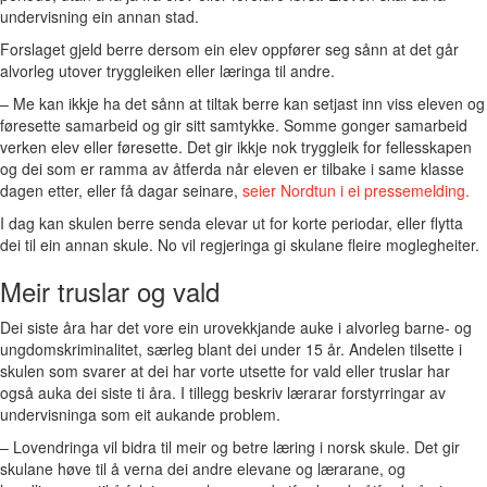
undervisning ein annan stad.
Forslaget gjeld berre dersom ein elev oppfører seg sånn at det går
alvorleg utover tryggleiken eller læringa til andre.
– Me kan ikkje ha det sånn at tiltak berre kan setjast inn viss eleven og
føresette samarbeid og gir sitt samtykke. Somme gonger samarbeid
verken elev eller føresette. Det gir ikkje nok tryggleik for fellesskapen
og dei som er ramma av åtferda når eleven er tilbake i same klasse
dagen etter, eller få dagar seinare,
seier Nordtun i ei pressemelding.
I dag kan skulen berre senda elevar ut for korte periodar, eller flytta
dei til ein annan skule. No vil regjeringa gi skulane fleire moglegheiter.
Meir truslar og vald
Dei siste åra har det vore ein urovekkjande auke i alvorleg barne- og
ungdomskriminalitet, særleg blant dei under 15 år. Andelen tilsette i
skulen som svarer at dei har vorte utsette for vald eller truslar har
også auka dei siste ti åra. I tillegg beskriv lærarar forstyrringar av
undervisninga som eit aukande problem.
– Lovendringa vil bidra til meir og betre læring i norsk skule. Det gir
skulane høve til å verna dei andre elevane og lærarane, og