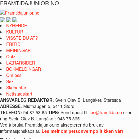
FRAMTIDAJUNIOR.NO
NYHENDE
KULTUR
VISSTE DU AT?
FRITID
MEININGAR
Quiz
LÆRARSIDER
BOKMELDINGAR
Om oss
Søk
Skribentar
Nettstadskart
ANSVARLEG REDAKTØR:
Svein Olav B. Langåker, Startsida
ADRESSE:
Midthaugen 5, 5411 Stord.
TELEFON:
94 87 53 65
TIPS:
Send epost til
tips@framtida.no
eller
ring Svein Olav B. Langåker: 948 75 365
Ved å bruka Framtidajunior.no aksepterer du bruk av
informasjonskapslar.
Les meir om personvernpolitikken vår!