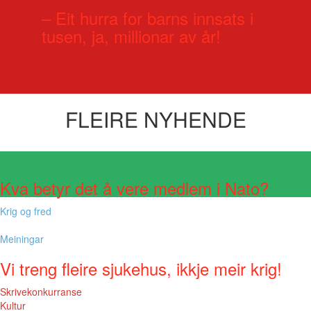
– Eit hurra for barns innsats i
tusen, ja, millionar av år!
FLEIRE NYHENDE
Visste du at?
Kva betyr det å vere medlem i Nato?
Krig og fred
Meiningar
Vi treng fleire sjukehus, ikkje meir krig!
Skrivekonkurranse
Kultur