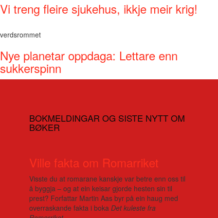
Vi treng fleire sjukehus, ikkje meir krig!
verdsrommet
Nye planetar oppdaga: Lettare enn
sukkerspinn
BOKMELDINGAR OG SISTE NYTT OM
BØKER
Ville fakta om Romarriket
Visste du at romarane kanskje var betre enn oss til
å byggja – og at ein keisar gjorde hesten sin til
prest? Forfattar Martin Aas byr på ein haug med
overraskande fakta i boka
Det kuleste fra
Romerriket
.