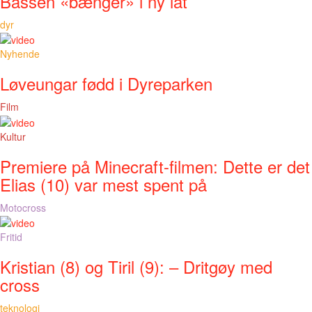
Bassen «bænger» i ny låt
dyr
Nyhende
Løveungar fødd i Dyreparken
Film
Kultur
Premiere på Minecraft-filmen: Dette er det
Elias (10) var mest spent på
Motocross
Fritid
Kristian (8) og Tiril (9): – Dritgøy med
cross
teknologi