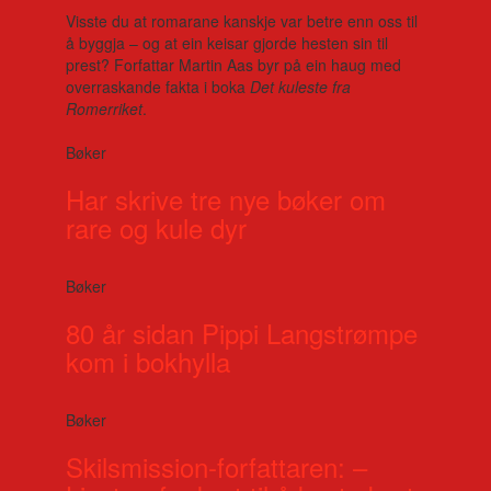
Visste du at romarane kanskje var betre enn oss til
å byggja – og at ein keisar gjorde hesten sin til
prest? Forfattar Martin Aas byr på ein haug med
overraskande fakta i boka
Det kuleste fra
Romerriket
.
Bøker
Har skrive tre nye bøker om
rare og kule dyr
Bøker
80 år sidan Pippi Langstrømpe
kom i bokhylla
Bøker
Skilsmission-forfattaren: –