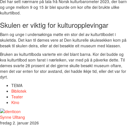
Dei har sett nærmare på tala frå Norsk kulturbarometer 2023, der barn
og unge mellom 9 og 15 år blei spurde om kor ofte dei brukte ulike
kulturtilbod.
Skulen er viktig for kulturopplevingar
Barn og unge i undersøkinga møtte ein stor del av kulturtilbodet i
skuletida. Det kan til dømes vere at Den kulturelle skulesekken kom på
besøk til skulen deira, eller at dei besøkte eit museum med klassen.
Bruken av kulturtilboda varierte ein del blant barna. Kor dei budde og
kva kulturtilbod som fanst i nærleiken, var med på å påverke dette. Til
dømes svarte 28 prosent at dei gjerne skulle besøkt museum oftare,
men det var enten for stor avstand, dei hadde ikkje tid, eller det var for
dyrt.
TEMA
Bibliotek
Teater
Kino
Synne Ulltang
fredag 2. januar 2026