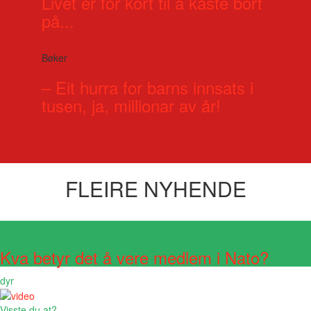
Livet er for kort til å kaste bort
på...
Bøker
– Eit hurra for barns innsats i
tusen, ja, millionar av år!
FLEIRE NYHENDE
Visste du at?
Kva betyr det å vere medlem i Nato?
dyr
Visste du at?