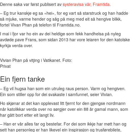
Denne saka var først publisert av
systeravisa vår, Framtida
.
– Eg trur kanskje eg sa «hei», for eg vart så starstruck og han hadde
så mjuke, varme hender og såg på meg med eit så hengive blikk,
fortel Vivan Phan på telefon til Framtida.no.
I mai i fjor var ho ein av dei heldige som fekk handhelsa på nyleg
avdøde pave Frans, som sidan 2013 har vore leiaren for den katolske
kyrkja verda over.
Vivian Phan på vitjing i Vatikanet. Foto:
Privat
Ein fjern tanke
– Eg vil hugsa han som ein utruleg raus person. Varm og hengiven.
Ein som stiller opp for dei svakaste i samfunnet, seier Vivian.
Ho skjønar at det kan opplevast litt fjernt for den gjengse nordmann
når katolikkar verda over no sørgjer over ein 88 år gamal mann, som
har gått bort etter eit langt liv.
– Han er vår alles far og bestefar. For dei som ikkje har møtt han og
sett han personleg er han likevel ein inspirasjon og trusførebilete,