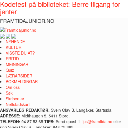
Kodefest på biblioteket: Berre tilgang for
jenter
FRAMTIDAJUNIOR.NO
NYHENDE
KULTUR
VISSTE DU AT?
FRITID
MEININGAR
Quiz
LÆRARSIDER
BOKMELDINGAR
Om oss
Søk
Skribentar
Nettstadskart
ANSVARLEG REDAKTØR:
Svein Olav B. Langåker, Startsida
ADRESSE:
Midthaugen 5, 5411 Stord.
TELEFON:
94 87 53 65
TIPS:
Send epost til
tips@framtida.no
eller
ring Svein Olav B. Langåker: 948 75 365