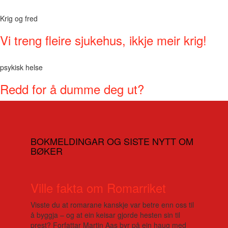
Krig og fred
Vi treng fleire sjukehus, ikkje meir krig!
psykisk helse
Redd for å dumme deg ut?
BOKMELDINGAR OG SISTE NYTT OM
BØKER
Ville fakta om Romarriket
Visste du at romarane kanskje var betre enn oss til
å byggja – og at ein keisar gjorde hesten sin til
prest? Forfattar Martin Aas byr på ein haug med