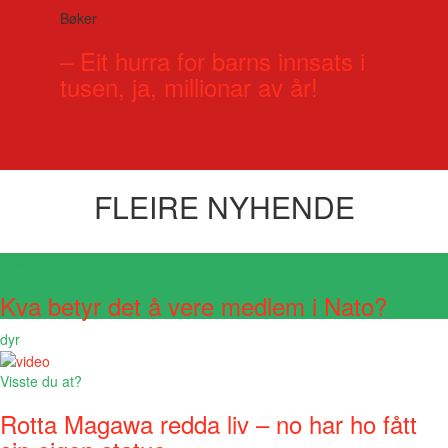
Bøker
– Eit hurra for barns innsats i
tusen, ja, millionar av år!
FLEIRE NYHENDE
Visste du at?
Kva betyr det å vere medlem i Nato?
dyr
Visste du at?
Rotta Magawa redda liv – no har ho fått