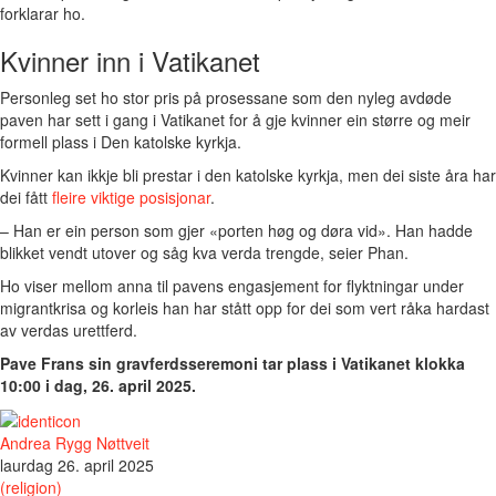
forklarar ho.
Kvinner inn i Vatikanet
Personleg set ho stor pris på prosessane som den nyleg avdøde
paven har sett i gang i Vatikanet for å gje kvinner ein større og meir
formell plass i Den katolske kyrkja.
Kvinner kan ikkje bli prestar i den katolske kyrkja, men dei siste åra har
dei fått
fleire viktige posisjonar
.
– Han er ein person som gjer «porten høg og døra vid». Han hadde
blikket vendt utover og såg kva verda trengde, seier Phan.
Ho viser mellom anna til pavens engasjement for flyktningar under
migrantkrisa og korleis han har stått opp for dei som vert råka hardast
av verdas urettferd.
Pave Frans sin gravferdsseremoni tar plass i Vatikanet klokka
10:00 i dag, 26. april 2025.
Andrea Rygg Nøttveit
laurdag 26. april 2025
(religion)