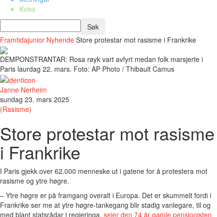
Kviss
Framtidajunior
Nyhende
Store protestar mot rasisme i Frankrike
DEMPONSTRANTAR: Rosa røyk vart avfyrt medan folk marsjerte i
Paris laurdag 22. mars. Foto: AP Photo / Thibault Camus
Janne Nerheim
sundag 23. mars 2025
(Rasisme)
Store protestar mot rasisme
i Frankrike
I Paris gjekk over 62.000 menneske ut i gatene for å protestera mot
rasisme og ytre høgre.
– Ytre høgre er på framgang overalt i Europa. Det er skummelt fordi i
Frankrike ser me at ytre høgre-tankegang blir stadig vanlegare, til og
med blant statsrådar i regjeringa,
seier den 74 år gamle pensjonisten