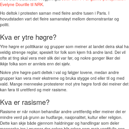
Evelyne Dourille til NRK
.
Ho deltok i protesten saman med fleire andre tusen i Paris. I
hovudstaden vart det fleire samanstøyt mellom demonstrantar og
politi.
Kva er ytre høgre?
Ytre høgre er politikarar og grupper som meiner at landet deira skal ha
veldig strenge reglar, spesielt for folk som kjem frå andre land. Dei vil
ofte at ting skal vera meir slik dei var før, og nokre gonger liker dei
ikkje folka som er annleis enn dei sjølv.
Nokre ytre høgre-parti deltek i val og følgjer lovene, medan andre
grupper kan vera meir ekstreme og bruka stygge ord eller til og med
vald. Mange menneske protesterer mot ytre høgre fordi dei meiner det
kan føra til urettferd og meir rasisme.
Kva er rasisme?
Rasisme er når nokon behandlar andre urettferdig eller meiner dei er
mindre verd på grunn av hudfarge, nasjonalitet, kultur eller religion.
Dette kan skje både gjennom haldningar og handlingar som deler
menneske inn i grupper der nokon blir rekna som meir verdifulle enn