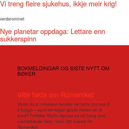
Vi treng fleire sjukehus, ikkje meir krig!
verdsrommet
Nye planetar oppdaga: Lettare enn
sukkerspinn
BOKMELDINGAR OG SISTE NYTT OM
BØKER
Ville fakta om Romarriket
Visste du at romarane kanskje var betre enn oss til
å byggja – og at ein keisar gjorde hesten sin til
prest? Forfattar Martin Aas byr på ein haug med
overraskande fakta i boka
Det kuleste fra
Romerriket
.