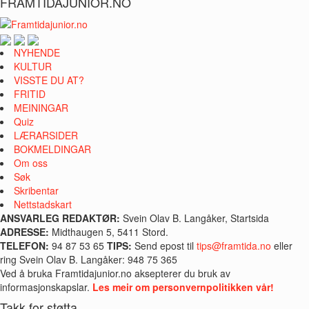
FRAMTIDAJUNIOR.NO
NYHENDE
KULTUR
VISSTE DU AT?
FRITID
MEININGAR
Quiz
LÆRARSIDER
BOKMELDINGAR
Om oss
Søk
Skribentar
Nettstadskart
ANSVARLEG REDAKTØR:
Svein Olav B. Langåker, Startsida
ADRESSE:
Midthaugen 5, 5411 Stord.
TELEFON:
94 87 53 65
TIPS:
Send epost til
tips@framtida.no
eller
ring Svein Olav B. Langåker: 948 75 365
Ved å bruka Framtidajunior.no aksepterer du bruk av
informasjonskapslar.
Les meir om personvernpolitikken vår!
Takk for støtta