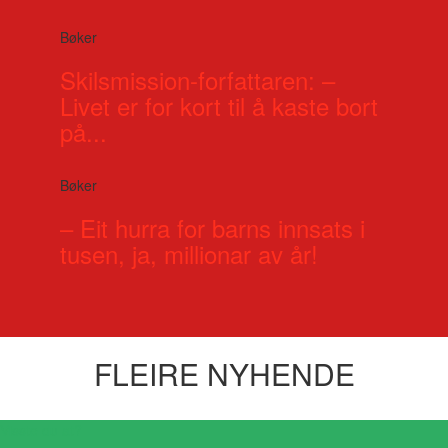
Bøker
Skilsmission-forfattaren: –
Livet er for kort til å kaste bort
på...
Bøker
– Eit hurra for barns innsats i
tusen, ja, millionar av år!
FLEIRE NYHENDE
Visste du at?