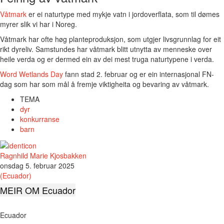
Våtmark
er ei naturtype med mykje vatn i jordoverflata, som til dømes
myrer slik vi har i Noreg.
Våtmark har ofte høg planteproduksjon, som utgjer livsgrunnlag for eit
rikt dyreliv. Samstundes har våtmark blitt utnytta av menneske over
heile verda og er dermed ein av dei mest truga naturtypene i verda.
Word Wetlands Day
fann stad 2. februar og er ein internasjonal FN-
dag som har som mål å fremje viktigheita og bevaring av våtmark.
TEMA
dyr
konkurranse
barn
Ragnhild Marie Kjosbakken
onsdag 5. februar 2025
(Ecuador)
MEIR OM Ecuador
Ecuador