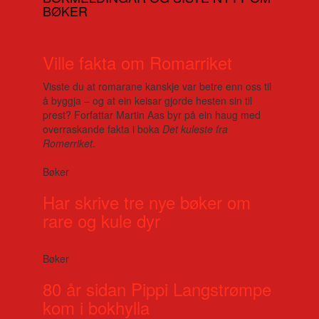
BØKER
Ville fakta om Romarriket
Visste du at romarane kanskje var betre enn oss til
å byggja – og at ein keisar gjorde hesten sin til
prest? Forfattar Martin Aas byr på ein haug med
overraskande fakta i boka
Det kuleste fra
Romerriket
.
Bøker
Har skrive tre nye bøker om
rare og kule dyr
Bøker
80 år sidan Pippi Langstrømpe
kom i bokhylla