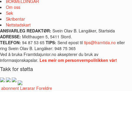
BOKMELDINGAR
Om oss
Søk
Skribentar
Nettstadskart
ANSVARLEG REDAKTØR:
Svein Olav B. Langåker, Startsida
ADRESSE:
Midthaugen 5, 5411 Stord.
TELEFON:
94 87 53 65
TIPS:
Send epost til
tips@framtida.no
eller
ring Svein Olav B. Langåker: 948 75 365
Ved å bruka Framtidajunior.no aksepterer du bruk av
informasjonskapslar.
Les meir om personvernpolitikken vår!
Takk for støtta
i abonnent
Lærarar
Foreldre