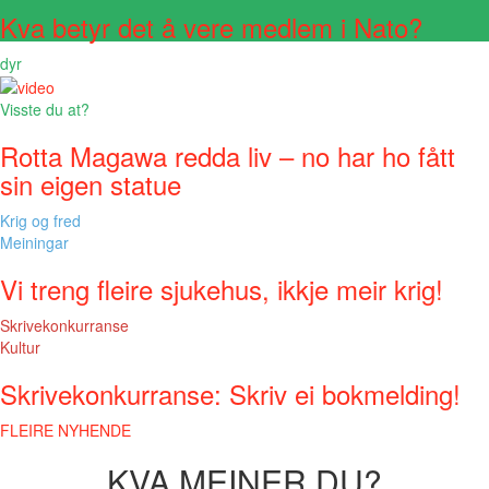
Kva betyr det å vere medlem i Nato?
dyr
Visste du at?
Rotta Magawa redda liv – no har ho fått
sin eigen statue
Krig og fred
Meiningar
Vi treng fleire sjukehus, ikkje meir krig!
Skrivekonkurranse
Kultur
Skrivekonkurranse: Skriv ei bokmelding!
FLEIRE NYHENDE
KVA MEINER DU?