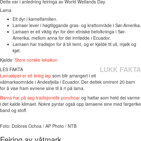
Dette var i anledning feiringa av World Wetlands Day.
Lama
Eit dyr i kamelfamilien.
Lamaer lever i høgtliggande gras- og krattområde i Sør-Amerika.
Lamaen er eit viktig dyr for den etniske befolkninga i Sør-
Amerika, mellom anna for dei innfødde i Ecuador.
Lamaen har tradisjon for å bli temt, og er kjelde til ull, mjølk og
kjøt.
Kjelde:
Store norske leksikon
LUKK FAKTA
LES FAKTA
Lamaløpet er eit årleg løp
som blir arrangert i eit
våtmarksområde i Andesfjella i Ecuador. Der deltek omtrent 20 barn
for å vise fram evnene sine til å ri på lama.
Barna har på seg tradisjonelle ponchoar
og hattar som held dei varme
i det kalde klimaet. Nokre pyntar også opp lamaene sine med fargerike
band og stoff.
Foto: Dolores Ochoa / AP Photo / NTB
Feiring av våtmark