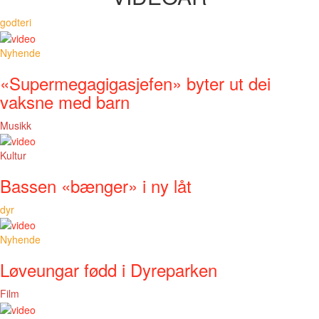
godteri
Nyhende
«Supermegagigasjefen» byter ut dei
vaksne med barn
Musikk
Kultur
Bassen «bænger» i ny låt
dyr
Nyhende
Løveungar fødd i Dyreparken
Film