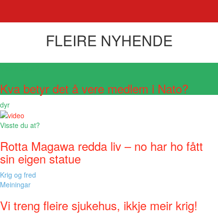
FLEIRE NYHENDE
Visste du at?
Kva betyr det å vere medlem i Nato?
dyr
Visste du at?
Rotta Magawa redda liv – no har ho fått
sin eigen statue
Krig og fred
Meiningar
Vi treng fleire sjukehus, ikkje meir krig!