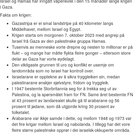
Israel og Hamas har inngått våpenkvile i den 15 månader lange krigen
i Gaza.
Fakta om krigen:
Gazastripa er ei smal landstripe på 40 kilometer langs
Middelhavet, mellom Israel og Egypt.
Krigen starta om morgonen 7. oktober 2023 med angrep på
Israel frå Gaza av den palestinske gruppa Hamas.
Tusenvis av menneske vorte drepne og nesten to millionar er på
flukt – og mange har måtte flykta fleire gonger – ettersom store
delar av Gaza har vorte øydelagt.
Den viktigaste grunnen til uro og konflikt er usemje om
landområda som no Israel har kontroll over.
Israelarane er opptekne av å sikra tryggleiken sin, medan
palestinarane ønskjer sjølvstyre, fridom og tryggleik.
I 1947 bestemte Storbritannia seg for å trekka seg ut av
Palestina, og la spørsmålet fram for FN. Same året bestemte FN
at 43 prosent av landarealet skulle gå til arabarane og 56
prosent til jødane, som då utgjorde kring 30 prosent av
folketalet.
Arabarane var ikkje samde i dette, og mellom 1948 og 1973 var
det fire krigar mellom Israel og nabolanda. I tillegg har det vore
fleire større palestinske opprør i dei israelsk-okkuperte områda.