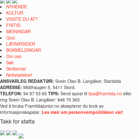
NYHENDE
KULTUR
VISSTE DU AT?
FRITID
MEININGAR
Quiz
LÆRARSIDER
BOKMELDINGAR
Om oss
Søk
Skribentar
Nettstadskart
ANSVARLEG REDAKTØR:
Svein Olav B. Langåker, Startsida
ADRESSE:
Midthaugen 5, 5411 Stord.
TELEFON:
94 87 53 65
TIPS:
Send epost til
tips@framtida.no
eller
ring Svein Olav B. Langåker: 948 75 365
Ved å bruka Framtidajunior.no aksepterer du bruk av
informasjonskapslar.
Les meir om personvernpolitikken vår!
Takk for støtta