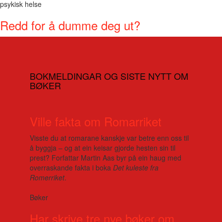
psykisk helse
Redd for å dumme deg ut?
BOKMELDINGAR OG SISTE NYTT OM
BØKER
Ville fakta om Romarriket
Visste du at romarane kanskje var betre enn oss til
å byggja – og at ein keisar gjorde hesten sin til
prest? Forfattar Martin Aas byr på ein haug med
overraskande fakta i boka
Det kuleste fra
Romerriket
.
Bøker
Har skrive tre nye bøker om