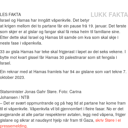
LUKK FAKTA
LES FAKTA
Israel og Hamas har inngått våpenkvile. Det betyr
at krigen mellom dei to partane får ein pause frå 19. januar. Det første
som skjer er at gislar og fangar skal få reisa heim til familiane sine.
Etter dette skal Israel og Hamas bli samde om kva som skal skje i
neste fase i våpenkvila.
33 av gisla Hamas har teke skal frigjerast i løpet av dei seks vekene. I
bytte mot kvart gissel får Hamas 30 palestinarar som sit fengsla i
Israel.
Ein reknar med at Hamas framleis har 94 av gislane som vart tekne 7.
oktober 2023.
Statsminister Jonas Gahr Støre. Foto: Carina
Johansen / NTB
– Det er svært oppmuntrande og på høg tid at partane har kome fram
til ei våpenkvile. Våpenkvila vil bli gjennomført i fleire fasar. No er det
avgjerande at alle partar respekterer avtalen, legg ned våpena, frigjer
gislane og sikrar at naudsynt hjelp når fram til Gaza,
skriv Støre i ei
pressemelding.