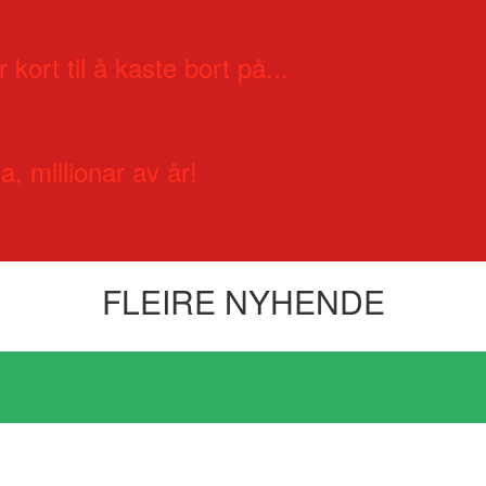
 kort til å kaste bort på...
a, millionar av år!
FLEIRE NYHENDE