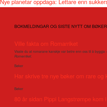
Nye planetar oppdaga: Lettare enn sukker
BOKMELDINGAR OG SISTE NYTT OM BØKER
Ville fakta om Romarriket
Visste du at romarane kanskje var betre enn oss til å byggja 
Romerriket
.
Bøker
Har skrive tre nye bøker om rare og 
Bøker
80 år sidan Pippi Langstrømpe kom i