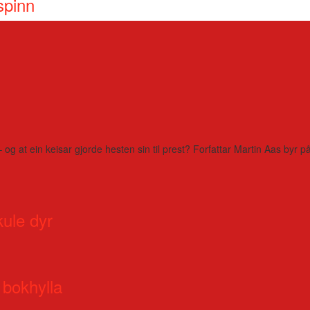
spinn
– og at ein keisar gjorde hesten sin til prest? Forfattar Martin Aas by
kule dyr
 bokhylla