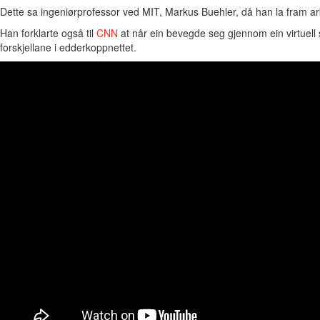
Dette sa ingeniørprofessor ved MIT, Markus Buehler, då han la fram arbe
Han forklarte også til
CNN
at når ein bevegde seg gjennom ein virtuell 
forskjellane i edderkoppnettet.