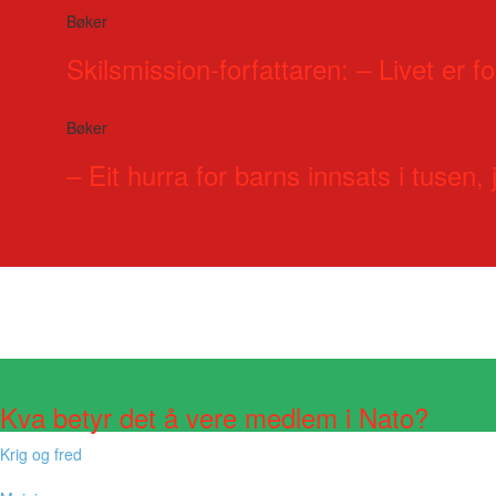
Bøker
Skilsmission-forfattaren: – Livet er for
Bøker
– Eit hurra for barns innsats i tusen, j
Visste du at?
Kva betyr det å vere medlem i Nato?
Krig og fred