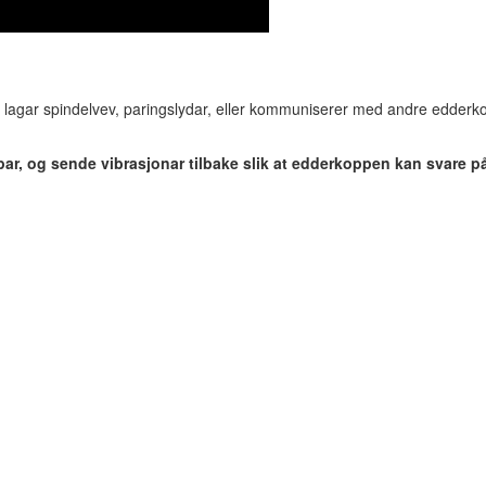
ei lagar spindelvev, paringslydar, eller kommuniserer med andre edderko
par, og sende vibrasjonar tilbake slik at edderkoppen kan svare på