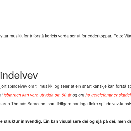
tar musikk for å forstå korleis verda ser ut for edderkoppar. Foto: Vita
indelvev
rt spindelvev om til musikk, og seier at ein snart kanskje kan forstå sp
at
isbjørnen kan vere utrydda om 50 år
og om
høyretelefonar er skadele
aren Thomás Saraceno, som tidligare har laga fleire spindelvev-kunst
kje struktur innvendig. Ein kan visualisere dei og sjå på dei, men d