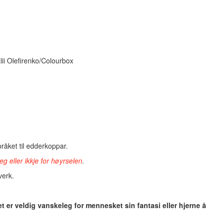
lii Olefirenko/Colourbox
råket til edderkoppar.
g eller ikkje for høyrselen
.
verk.
et er veldig vanskeleg for mennesket sin fantasi eller hjerne å