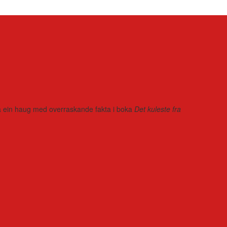
r på ein haug med overraskande fakta i boka
Det kuleste fra