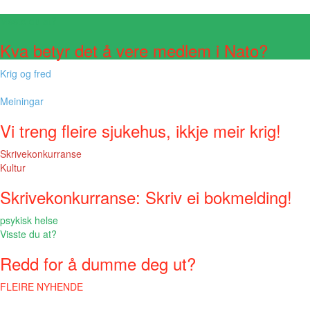
Visste du at?
Kva betyr det å vere medlem i Nato?
Krig og fred
Meiningar
Vi treng fleire sjukehus, ikkje meir krig!
Skrivekonkurranse
Kultur
Skrivekonkurranse: Skriv ei bokmelding!
psykisk helse
Visste du at?
Redd for å dumme deg ut?
FLEIRE NYHENDE