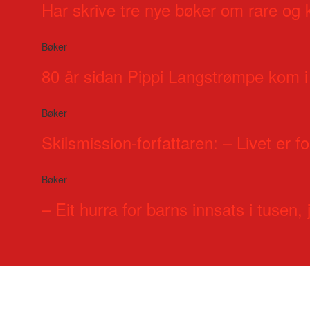
Har skrive tre nye bøker om rare og 
Bøker
80 år sidan Pippi Langstrømpe kom i
Bøker
Skilsmission-forfattaren: – Livet er for
Bøker
– Eit hurra for barns innsats i tusen, j