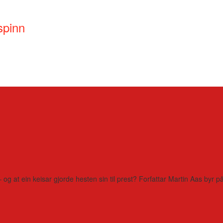
spinn
– og at ein keisar gjorde hesten sin til prest? Forfattar Martin Aas by