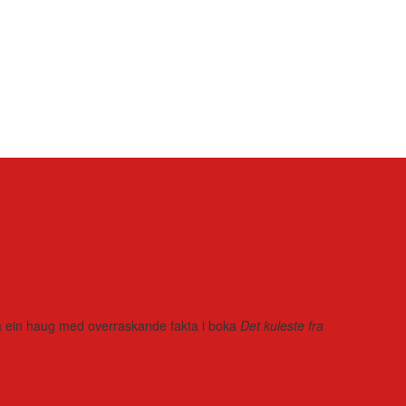
r på ein haug med overraskande fakta i boka
Det kuleste fra