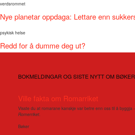
verdsrommet
Nye planetar oppdaga: Lettare enn sukker
psykisk helse
Redd for å dumme deg ut?
BOKMELDINGAR OG SISTE NYTT OM BØKER
Ville fakta om Romarriket
Visste du at romarane kanskje var betre enn oss til å byggja 
Romerriket
.
Bøker