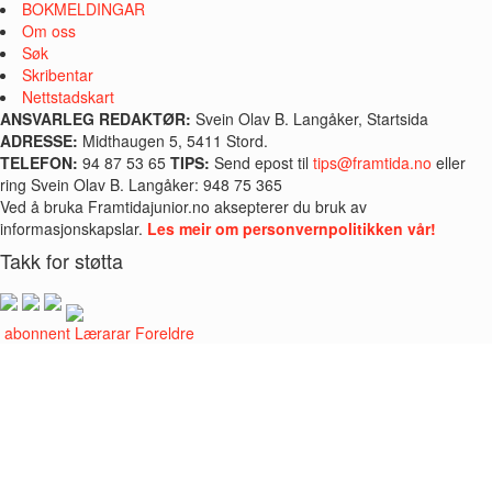
BOKMELDINGAR
Om oss
Søk
Skribentar
Nettstadskart
ANSVARLEG REDAKTØR:
Svein Olav B. Langåker, Startsida
ADRESSE:
Midthaugen 5, 5411 Stord.
TELEFON:
94 87 53 65
TIPS:
Send epost til
tips@framtida.no
eller
ring Svein Olav B. Langåker: 948 75 365
Ved å bruka Framtidajunior.no aksepterer du bruk av
informasjonskapslar.
Les meir om personvernpolitikken vår!
Takk for støtta
i abonnent
Lærarar
Foreldre