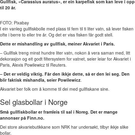
Gullfisk, «Carassius auratus», er ein karpefisk som kan leve i opp
til 20 år.
FOTO: Pixabay
I ein vanleg gullfiskbolle med plass til fem til ti liter vatn, så lever fisken
ofte i berre to eller tre år. Og det er viss fisken får godt stell.
Dette er mishandling av gullfisk, meiner Akvariet i Paris.
– Gullfisk treng minst hundre liter vatn, nokon å vera saman med, litt
dekorasjon og eit godt filtersystem for vatnet, seier leiar for Akvariet i
Paris, Alexis Powilewicz til Reuters.
– Det er veldig viktig. Får den ikkje dette, så er den lei seg. Den
blir faktisk mishandla, seier Powilewicz
.
Akvariet ber folk om å komme til dei med gullfiskane sine.
Sel glasbollar i Norge
Små gullfiskbollar er framleis til sal i Noreg. Det er mange
annonser på Finn.no.
Dei store akvariebutikkane som NRK har undersøkt, tilbyr ikkje slike
bollar.