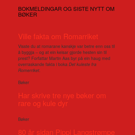
BOKMELDINGAR OG SISTE NYTT OM
BØKER
Ville fakta om Romarriket
Visste du at romarane kanskje var betre enn oss til
å byggja – og at ein keisar gjorde hesten sin til
prest? Forfattar Martin Aas byr på ein haug med
overraskande fakta i boka
Det kuleste fra
Romerriket
.
Bøker
Har skrive tre nye bøker om
rare og kule dyr
Bøker
80 år sidan Pippi Langstrømpe