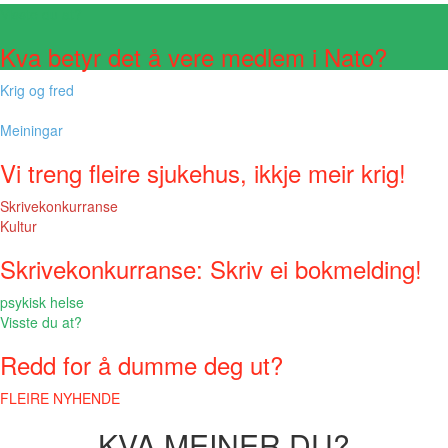
Visste du at?
Kva betyr det å vere medlem i Nato?
Krig og fred
Meiningar
Vi treng fleire sjukehus, ikkje meir krig!
Skrivekonkurranse
Kultur
Skrivekonkurranse: Skriv ei bokmelding!
psykisk helse
Visste du at?
Redd for å dumme deg ut?
FLEIRE NYHENDE
KVA MEINER DU?