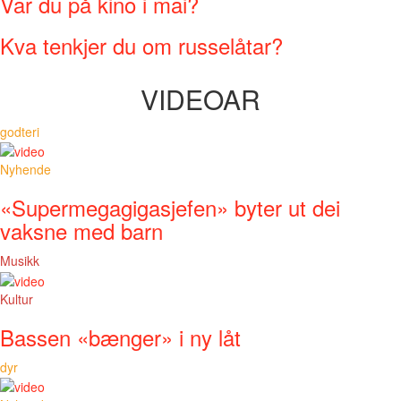
Var du på kino i mai?
Kva tenkjer du om russelåtar?
VIDEOAR
godteri
Nyhende
«Supermegagigasjefen» byter ut dei
vaksne med barn
Musikk
Kultur
Bassen «bænger» i ny låt
dyr