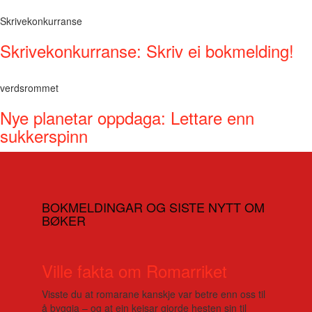
Skrivekonkurranse
Skrivekonkurranse: Skriv ei bokmelding!
verdsrommet
Nye planetar oppdaga: Lettare enn
sukkerspinn
BOKMELDINGAR OG SISTE NYTT OM
BØKER
Ville fakta om Romarriket
Visste du at romarane kanskje var betre enn oss til
å byggja – og at ein keisar gjorde hesten sin til