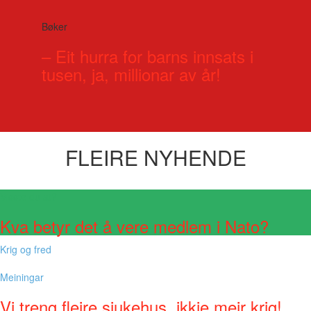
Bøker
– Eit hurra for barns innsats i
tusen, ja, millionar av år!
FLEIRE NYHENDE
Visste du at?
Kva betyr det å vere medlem i Nato?
Krig og fred
Meiningar
Vi treng fleire sjukehus, ikkje meir krig!