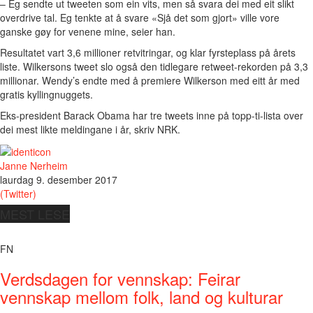
– Eg sendte ut tweeten som ein vits, men så svara dei med eit slikt
overdrive tal. Eg tenkte at å svare «Sjå det som gjort» ville vore
ganske gøy for venene mine, seier han.
Resultatet vart 3,6 millioner retvitringar, og klar fyrsteplass på årets
liste. Wilkersons tweet slo også den tidlegare retweet-rekorden på 3,3
millionar. Wendy’s endte med å premiere Wilkerson med eitt år med
gratis kyllingnuggets.
Eks-president Barack Obama har tre tweets inne på topp-ti-lista over
dei mest likte meldingane i år, skriv NRK.
Janne Nerheim
laurdag 9. desember 2017
(Twitter)
MEST LESE
FN
Verdsdagen for vennskap: Feirar
vennskap mellom folk, land og kulturar