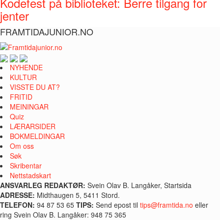
Kodefest på biblioteket: Berre tilgang for
jenter
FRAMTIDAJUNIOR.NO
NYHENDE
KULTUR
VISSTE DU AT?
FRITID
MEININGAR
Quiz
LÆRARSIDER
BOKMELDINGAR
Om oss
Søk
Skribentar
Nettstadskart
ANSVARLEG REDAKTØR:
Svein Olav B. Langåker, Startsida
ADRESSE:
Midthaugen 5, 5411 Stord.
TELEFON:
94 87 53 65
TIPS:
Send epost til
tips@framtida.no
eller
ring Svein Olav B. Langåker: 948 75 365