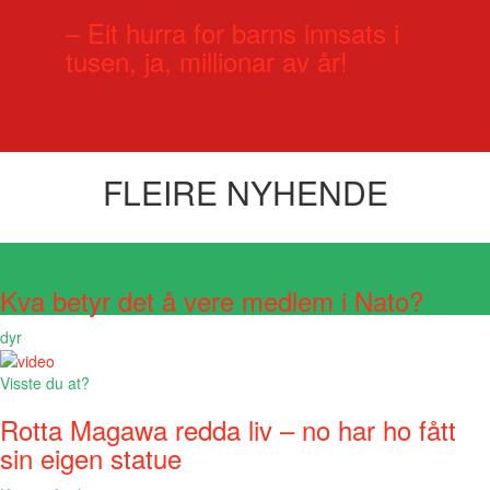
– Eit hurra for barns innsats i
tusen, ja, millionar av år!
FLEIRE NYHENDE
Visste du at?
Kva betyr det å vere medlem i Nato?
dyr
Visste du at?
Rotta Magawa redda liv – no har ho fått
sin eigen statue