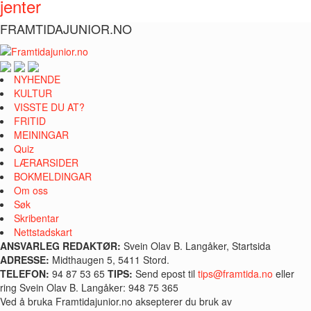
jenter
FRAMTIDAJUNIOR.NO
NYHENDE
KULTUR
VISSTE DU AT?
FRITID
MEININGAR
Quiz
LÆRARSIDER
BOKMELDINGAR
Om oss
Søk
Skribentar
Nettstadskart
ANSVARLEG REDAKTØR:
Svein Olav B. Langåker, Startsida
ADRESSE:
Midthaugen 5, 5411 Stord.
TELEFON:
94 87 53 65
TIPS:
Send epost til
tips@framtida.no
eller
ring Svein Olav B. Langåker: 948 75 365
Ved å bruka Framtidajunior.no aksepterer du bruk av