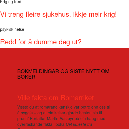
Krig og fred
Vi treng fleire sjukehus, ikkje meir krig!
psykisk helse
Redd for å dumme deg ut?
BOKMELDINGAR OG SISTE NYTT OM
BØKER
Ville fakta om Romarriket
Visste du at romarane kanskje var betre enn oss til
å byggja – og at ein keisar gjorde hesten sin til
prest? Forfattar Martin Aas byr på ein haug med
overraskande fakta i boka
Det kuleste fra