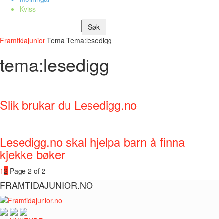
Kviss
Framtidajunior
Tema
Tema:lesedigg
tema:lesedigg
Slik brukar du Lesedigg.no
Lesedigg.no skal hjelpa barn å finna
kjekke bøker
1
2
Page 2 of 2
FRAMTIDAJUNIOR.NO