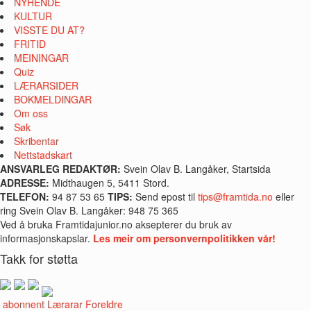
NYHENDE
KULTUR
VISSTE DU AT?
FRITID
MEININGAR
Quiz
LÆRARSIDER
BOKMELDINGAR
Om oss
Søk
Skribentar
Nettstadskart
ANSVARLEG REDAKTØR:
Svein Olav B. Langåker, Startsida
ADRESSE:
Midthaugen 5, 5411 Stord.
TELEFON:
94 87 53 65
TIPS:
Send epost til
tips@framtida.no
eller
ring Svein Olav B. Langåker: 948 75 365
Ved å bruka Framtidajunior.no aksepterer du bruk av
informasjonskapslar.
Les meir om personvernpolitikken vår!
Takk for støtta
i abonnent
Lærarar
Foreldre