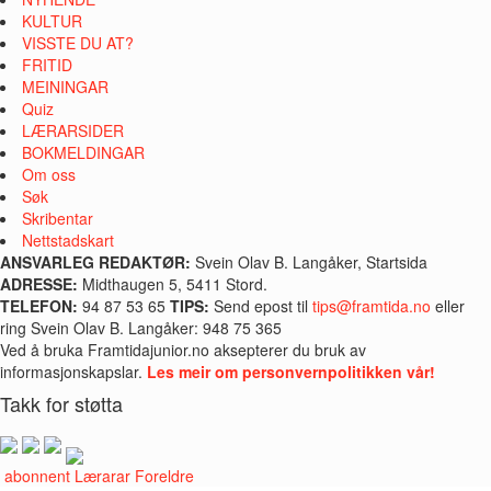
KULTUR
VISSTE DU AT?
FRITID
MEININGAR
Quiz
LÆRARSIDER
BOKMELDINGAR
Om oss
Søk
Skribentar
Nettstadskart
ANSVARLEG REDAKTØR:
Svein Olav B. Langåker, Startsida
ADRESSE:
Midthaugen 5, 5411 Stord.
TELEFON:
94 87 53 65
TIPS:
Send epost til
tips@framtida.no
eller
ring Svein Olav B. Langåker: 948 75 365
Ved å bruka Framtidajunior.no aksepterer du bruk av
informasjonskapslar.
Les meir om personvernpolitikken vår!
Takk for støtta
i abonnent
Lærarar
Foreldre