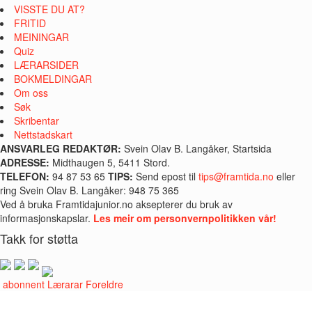
VISSTE DU AT?
FRITID
MEININGAR
Quiz
LÆRARSIDER
BOKMELDINGAR
Om oss
Søk
Skribentar
Nettstadskart
ANSVARLEG REDAKTØR:
Svein Olav B. Langåker, Startsida
ADRESSE:
Midthaugen 5, 5411 Stord.
TELEFON:
94 87 53 65
TIPS:
Send epost til
tips@framtida.no
eller
ring Svein Olav B. Langåker: 948 75 365
Ved å bruka Framtidajunior.no aksepterer du bruk av
informasjonskapslar.
Les meir om personvernpolitikken vår!
Takk for støtta
i abonnent
Lærarar
Foreldre