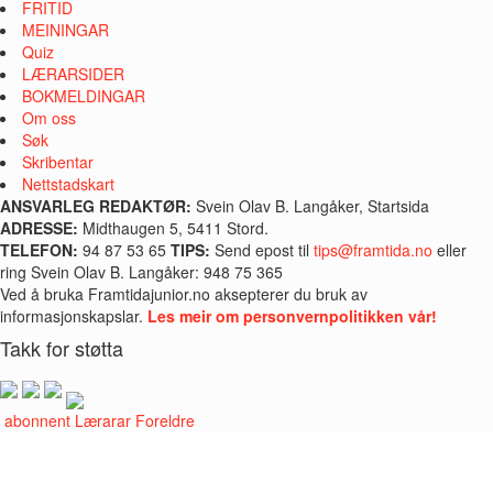
FRITID
MEININGAR
Quiz
LÆRARSIDER
BOKMELDINGAR
Om oss
Søk
Skribentar
Nettstadskart
ANSVARLEG REDAKTØR:
Svein Olav B. Langåker, Startsida
ADRESSE:
Midthaugen 5, 5411 Stord.
TELEFON:
94 87 53 65
TIPS:
Send epost til
tips@framtida.no
eller
ring Svein Olav B. Langåker: 948 75 365
Ved å bruka Framtidajunior.no aksepterer du bruk av
informasjonskapslar.
Les meir om personvernpolitikken vår!
Takk for støtta
i abonnent
Lærarar
Foreldre