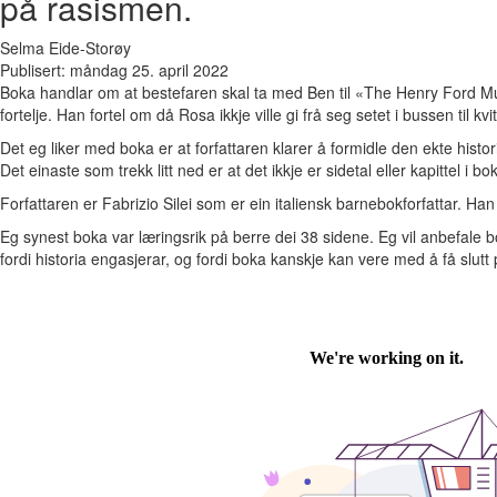
på rasismen.
Selma Eide-Storøy
Publisert: måndag 25. april 2022
Boka handlar om at bestefaren skal ta med Ben til «The Henry Ford Mus
fortelje. Han fortel om då Rosa ikkje ville gi frå seg setet i bussen til
Det eg liker med boka er at forfattaren klarer å formidle den ekte histo
Det einaste som trekk litt ned er at det ikkje er sidetal eller kapittel i bo
Forfattaren er Fabrizio Silei som er ein italiensk barnebokforfattar. Ha
Eg synest boka var læringsrik på berre dei 38 sidene. Eg vil anbefale b
fordi historia engasjerar, og fordi boka kanskje kan vere med å få slutt