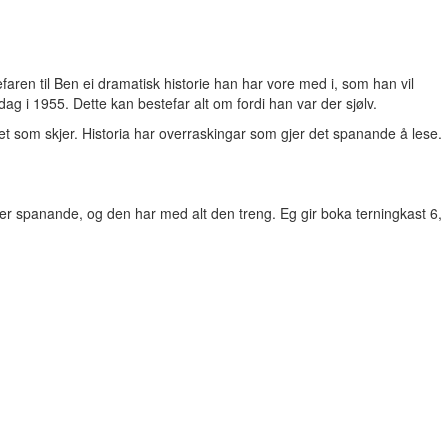
ren til Ben ei dramatisk historie han har vore med i, som han vil
dag i 1955. Dette kan bestefar alt om fordi han var der sjølv.
 det som skjer. Historia har overraskingar som gjer det spanande å lese.
a er spanande, og den har med alt den treng. Eg gir boka terningkast 6,