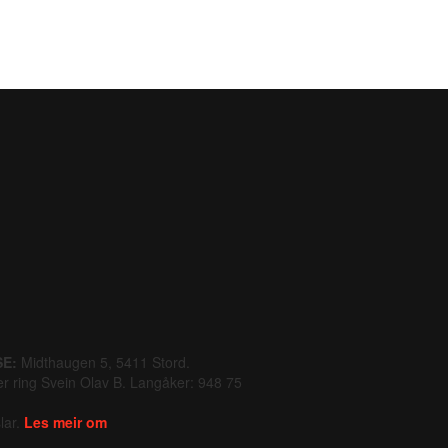
E:
Midthaugen 5, 5411 Stord.
er ring Svein Olav B. Langåker: 948 75
lar.
Les meir om