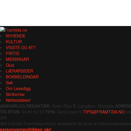
NYHENDE
KULTUR
VISSTE DU AT?
FRITID
MEININGAR
Quiz
LÆRARSIDER
BOKMELDINGAR
Søk
Om Lesedigg
Skribentar
Nettstadskart
ANSVARLEG REDAKTØR:
Svein Olav B. Langåker, Startsida
ADRESS
TELEFON:
94 87 53 65
TIPS:
Send epost til
TIPS@FRAMTIDA.NO
ell
365
Ved å bruka Framtidajunior.no aksepterer du bruk av informasjonskaps
personvernpolitikken vår!