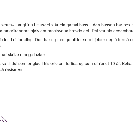
eum» Langt inn i museet står ein gamal buss. I den bussen har bestefa
 kvite amerikanarar, sjølv om raselovene krevde det. Det var ein desember
ria inn i ei forteling. Den har og mange bilder som hjelper deg å forstå
ka.
n har skrive mange bøker.
oka til dei som er glad i historie om fortida og som er rundt 10 år. Bok
 på rasismen.