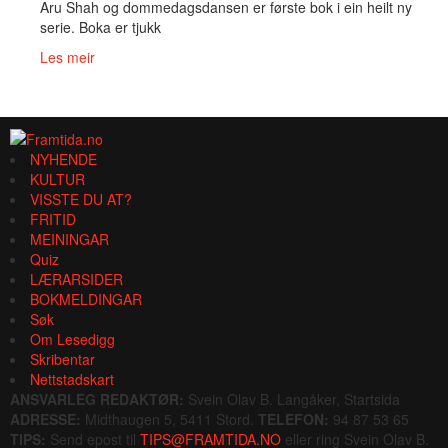
Aru Shah og dommedagsdansen er første bok i ein heilt ny
serie. Boka er tjukk
Les meir
NYHENDE
KULTUR
VISSTE DU AT?
FRITID
MEININGAR
Quiz
LÆRARSIDER
BOKMELDINGAR
Søk
Om Lesedigg
Skribentar
Nettstadskart
ANSVARLEG REDAKTØR:
Svein Olav B. Langåker, Startsida
ADRESSE:
Midthaugen 5, 5411 Stord.
TELEFON:
94 87 53 65
TIPS:
Send epost til
TIPS@FRAMTIDA.NO
eller ring Svein Olav B.