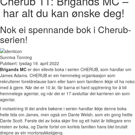
Cherub 11: Brigands MC –
har alt du kan ønske deg!
Nok ei spennande bok i Cherub-
serien!
Sunniva Tonning
Publisert: tysdag 19. april 2022
Brigands MC
er den ellevte boka i serien CHERUB, som handlar om
James Adams. CHERUB er ein hemmeleg organisasjon som
rekrutterer foreldrelause barn eller barn som familienn ikkje vil ha noko
med å gjere. Når dei er 10 år, får barna ei hard opptrening for å bli
hemmelege agentar, og når dei er 17 avsluttar dei karrieren sin som
agentar.
I motsetning til dei andre bøkene i serien handlar ikkje denne boka
heile tida om James, men også om Dante Welsh, som ein gong heitte
Dante Scott. Første del av boka skjer fire og eit halvt år tidlegare enn
resten av boka, og Dante fortel om korleis familien hans blei brutalt
drepne av ein mortorsykkelgjeng.