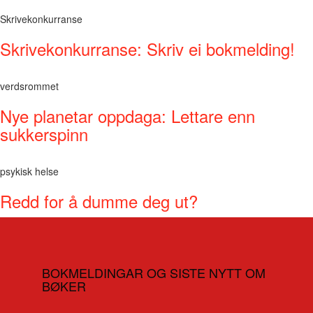
Skrivekonkurranse
Skrivekonkurranse: Skriv ei bokmelding!
verdsrommet
Nye planetar oppdaga: Lettare enn
sukkerspinn
psykisk helse
Redd for å dumme deg ut?
BOKMELDINGAR OG SISTE NYTT OM
BØKER