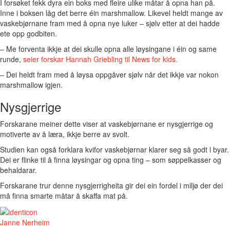
I forsøket fekk dyra ein boks med fleire ulike måtar å opna han på.
Inne i boksen låg det berre éin marshmallow. Likevel heldt mange av
vaskebjørnane fram med å opna nye luker – sjølv etter at dei hadde
ete opp godbiten.
– Me forventa ikkje at dei skulle opna alle løysingane i éin og same
runde,
seier forskar Hannah Griebling til News for kids.
– Dei heldt fram med å løysa oppgåver sjølv når det ikkje var nokon
marshmallow igjen.
Nysgjerrige
Forskarane meiner dette viser at vaskebjørnane er nysgjerrige og
motiverte av å læra, ikkje berre av svolt.
Studien kan også forklara kvifor vaskebjørnar klarer seg så godt i byar.
Dei er flinke til å finna løysingar og opna ting – som søppelkasser og
behaldarar.
Forskarane trur denne nysgjerrigheita gir dei ein fordel i miljø der dei
må finna smarte måtar å skaffa mat på.
Janne Nerheim