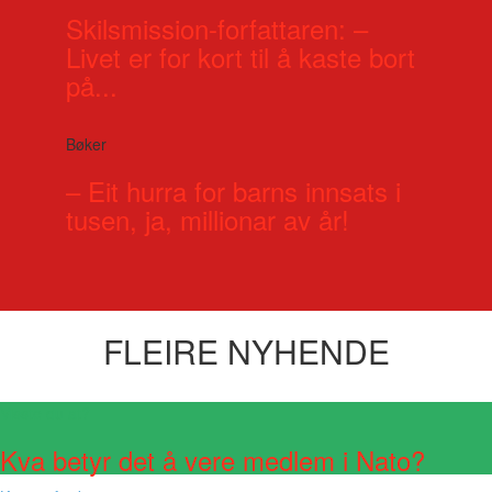
Skilsmission-forfattaren: –
Livet er for kort til å kaste bort
på...
Bøker
– Eit hurra for barns innsats i
tusen, ja, millionar av år!
FLEIRE NYHENDE
Visste du at?
Kva betyr det å vere medlem i Nato?