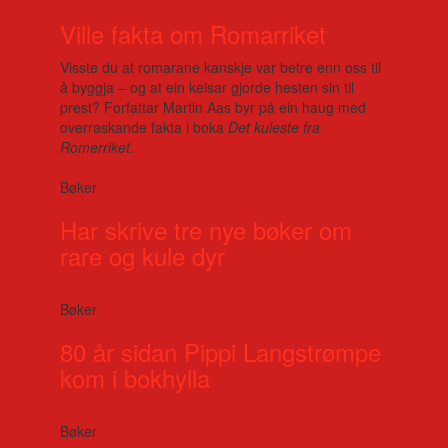
Ville fakta om Romarriket
Visste du at romarane kanskje var betre enn oss til
å byggja – og at ein keisar gjorde hesten sin til
prest? Forfattar Martin Aas byr på ein haug med
overraskande fakta i boka
Det kuleste fra
Romerriket
.
Bøker
Har skrive tre nye bøker om
rare og kule dyr
Bøker
80 år sidan Pippi Langstrømpe
kom i bokhylla
Bøker