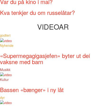
Var du på kino i mai?
Kva tenkjer du om russelåtar?
VIDEOAR
godteri
Nyhende
«Supermegagigasjefen» byter ut dei
vaksne med barn
Musikk
Kultur
Bassen «bænger» i ny låt
dyr