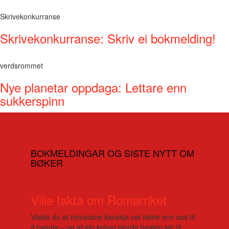
Skrivekonkurranse
Skrivekonkurranse: Skriv ei bokmelding!
verdsrommet
Nye planetar oppdaga: Lettare enn
sukkerspinn
BOKMELDINGAR OG SISTE NYTT OM
BØKER
Ville fakta om Romarriket
Visste du at romarane kanskje var betre enn oss til
å byggja – og at ein keisar gjorde hesten sin til