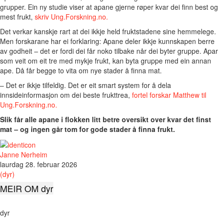
grupper. Ein ny studie viser at apane gjerne røper kvar dei finn best og
mest frukt,
skriv Ung.Forskning.no.
Det verkar kanskje rart at dei ikkje held fruktstadene sine hemmelege.
Men forskarane har ei forklaring: Apane deler ikkje kunnskapen berre
av godheit – det er fordi dei får noko tilbake når dei byter gruppe. Apar
som veit om eit tre med mykje frukt, kan byta gruppe med ein annan
ape. Då får begge to vita om nye stader å finna mat.
– Det er ikkje tilfeldig. Det er eit smart system for å dela
innsideinformasjon om dei beste frukttrea,
fortel forskar Matthew til
Ung.Forskning.no.
Slik får alle apane i flokken litt betre oversikt over kvar det finst
mat – og ingen går tom for gode stader å finna frukt.
Janne Nerheim
laurdag 28. februar 2026
(dyr)
MEIR OM dyr
dyr