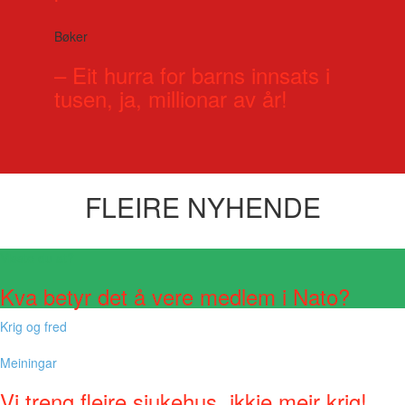
Bøker
– Eit hurra for barns innsats i
tusen, ja, millionar av år!
FLEIRE NYHENDE
Visste du at?
Kva betyr det å vere medlem i Nato?
Krig og fred
Meiningar
Vi treng fleire sjukehus, ikkje meir krig!