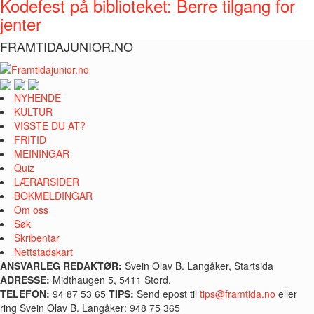
Kodefest på biblioteket: Berre tilgang for
jenter
FRAMTIDAJUNIOR.NO
NYHENDE
KULTUR
VISSTE DU AT?
FRITID
MEININGAR
Quiz
LÆRARSIDER
BOKMELDINGAR
Om oss
Søk
Skribentar
Nettstadskart
ANSVARLEG REDAKTØR:
Svein Olav B. Langåker, Startsida
ADRESSE:
Midthaugen 5, 5411 Stord.
TELEFON:
94 87 53 65
TIPS:
Send epost til
tips@framtida.no
eller
ring Svein Olav B. Langåker: 948 75 365