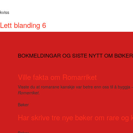
kviss
Lett blanding 6
BOKMELDINGAR OG SISTE NYTT OM BØKER
Ville fakta om Romarriket
Visste du at romarane kanskje var betre enn oss til å byggja 
Romerriket
.
Bøker
Har skrive tre nye bøker om rare og 
Bøker