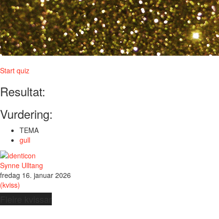
Start quiz
Resultat:
Vurdering:
TEMA
gull
Synne Ulltang
fredag 16. januar 2026
(kviss)
Fleire kvissar