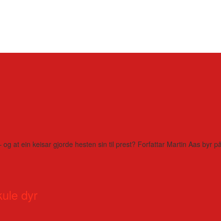
– og at ein keisar gjorde hesten sin til prest? Forfattar Martin Aas by
kule dyr