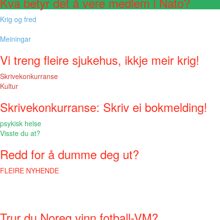
Kva betyr det å vere medlem i Nato?
Krig og fred
Meiningar
Vi treng fleire sjukehus, ikkje meir krig!
Skrivekonkurranse
Kultur
Skrivekonkurranse: Skriv ei bokmelding!
psykisk helse
Visste du at?
Redd for å dumme deg ut?
FLEIRE NYHENDE
Trur du Noreg vinn fotball-VM?