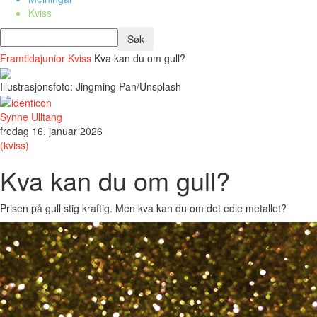
Kviss
Framtidajunior
Kviss
Kva kan du om gull?
Illustrasjonsfoto: Jingming Pan/Unsplash
Synne Ulltang
fredag 16. januar 2026
(kviss)
Kva kan du om gull?
Prisen på gull stig kraftig. Men kva kan du om det edle metallet?