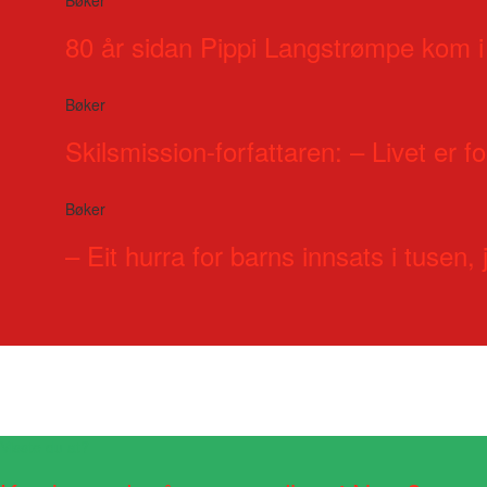
80 år sidan Pippi Langstrømpe kom i
Bøker
Skilsmission-forfattaren: – Livet er for
Bøker
– Eit hurra for barns innsats i tusen, j
Visste du at?