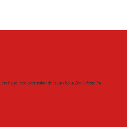
r på ein haug med overraskande fakta i boka
Det kuleste fra