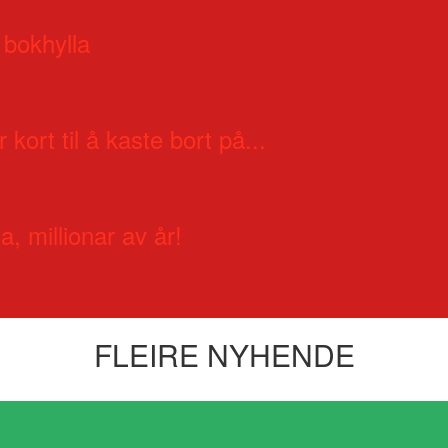
 bokhylla
 kort til å kaste bort på...
a, millionar av år!
FLEIRE NYHENDE