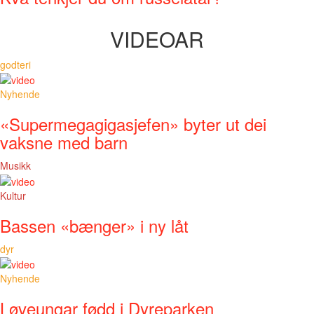
VIDEOAR
godteri
Nyhende
«Supermegagigasjefen» byter ut dei
vaksne med barn
Musikk
Kultur
Bassen «bænger» i ny låt
dyr
Nyhende
Løveungar fødd i Dyreparken