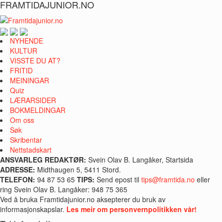
FRAMTIDAJUNIOR.NO
NYHENDE
KULTUR
VISSTE DU AT?
FRITID
MEININGAR
Quiz
LÆRARSIDER
BOKMELDINGAR
Om oss
Søk
Skribentar
Nettstadskart
ANSVARLEG REDAKTØR:
Svein Olav B. Langåker, Startsida
ADRESSE:
Midthaugen 5, 5411 Stord.
TELEFON:
94 87 53 65
TIPS:
Send epost til
tips@framtida.no
eller
ring Svein Olav B. Langåker: 948 75 365
Ved å bruka Framtidajunior.no aksepterer du bruk av
informasjonskapslar.
Les meir om personvernpolitikken vår!