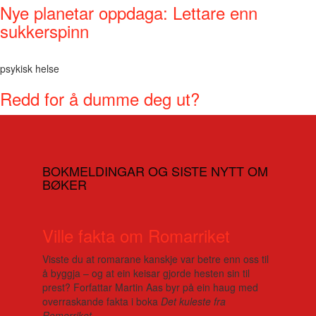
Nye planetar oppdaga: Lettare enn
sukkerspinn
psykisk helse
Redd for å dumme deg ut?
BOKMELDINGAR OG SISTE NYTT OM
BØKER
Ville fakta om Romarriket
Visste du at romarane kanskje var betre enn oss til
å byggja – og at ein keisar gjorde hesten sin til
prest? Forfattar Martin Aas byr på ein haug med
overraskande fakta i boka
Det kuleste fra
Romerriket
.