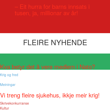
– Eit hurra for barns innsats i
tusen, ja, millionar av år!
FLEIRE NYHENDE
Visste du at?
Kva betyr det å vere medlem i Nato?
Krig og fred
Meiningar
Vi treng fleire sjukehus, ikkje meir krig!
Skrivekonkurranse
Kultur